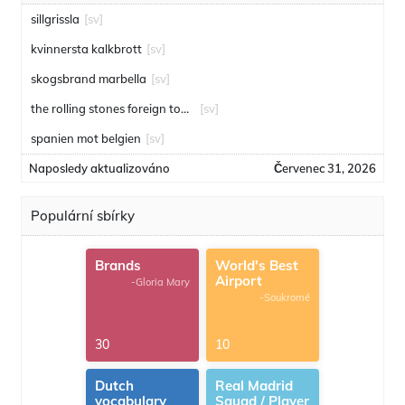
sillgrissla
[sv]
kvinnersta kalkbrott
[sv]
skogsbrand marbella
[sv]
the rolling stones foreign tongues
[sv]
spanien mot belgien
[sv]
Naposledy aktualizováno
Červenec 31, 2026
Populární sbírky
Brands
World's Best
Airport
-Gloria Mary
-Soukromé
30
10
Dutch
Real Madrid
vocabulary
Squad / Player