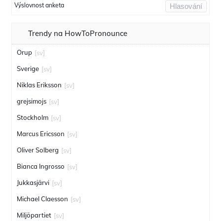
Výslovnost anketa
Hlasování
Trendy na HowToPronounce
Orup
[sv]
Sverige
[sv]
Niklas Eriksson
[sv]
grejsimojs
[sv]
Stockholm
[sv]
Marcus Ericsson
[sv]
Oliver Solberg
[sv]
Bianca Ingrosso
[sv]
Jukkasjärvi
[sv]
Michael Claesson
[sv]
Miljöpartiet
[sv]