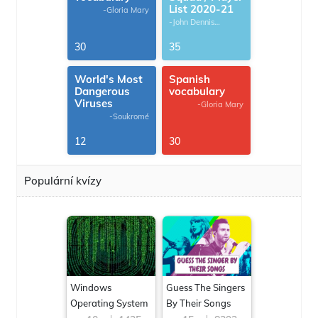
List 2020-21
-Gloria Mary
-John Dennis
G.Thomas
30
35
World's Most
Spanish
Dangerous
vocabulary
Viruses
-Gloria Mary
-Soukromé
12
30
Populární kvízy
Windows
Guess The Singers
Operating System
By Their Songs