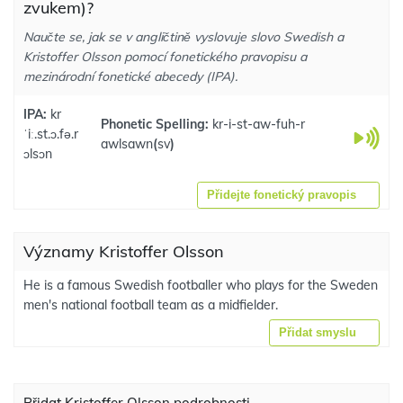
zvukem)?
Naučte se, jak se v angličtině vyslovuje slovo Swedish a
Kristoffer Olsson pomocí fonetického pravopisu a
mezinárodní fonetické abecedy (IPA).
IPA:
kr
Phonetic Spelling:
kr-i-st-aw-fuh-r
ˈiː.st.ɔ.fə.r
awlsawn
(
sv
)
ɔlsɔn
Přidejte fonetický pravopis
Významy Kristoffer Olsson
He is a famous Swedish footballer who plays for the Sweden
men's national football team as a midfielder.
Přidat smyslu
Přidat Kristoffer Olsson podrobnosti