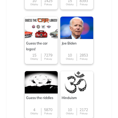
10
1425
15
8393
Otázky
Pokusy
Otázky
Pokusy
Guess the car
Joe Biden
logos!
15
7279
10
2853
Otázky
Pokusy
Otázky
Pokusy
Guess the riddles
Hinduism
4
5870
10
2172
Otázky
Pokusy
Otázky
Pokusy