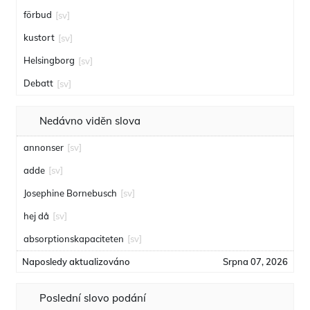
förbud
[sv]
kustort
[sv]
Helsingborg
[sv]
Debatt
[sv]
Nedávno viděn slova
annonser
[sv]
adde
[sv]
Josephine Bornebusch
[sv]
hej då
[sv]
absorptionskapaciteten
[sv]
Naposledy aktualizováno
Srpna 07, 2026
Poslední slovo podání