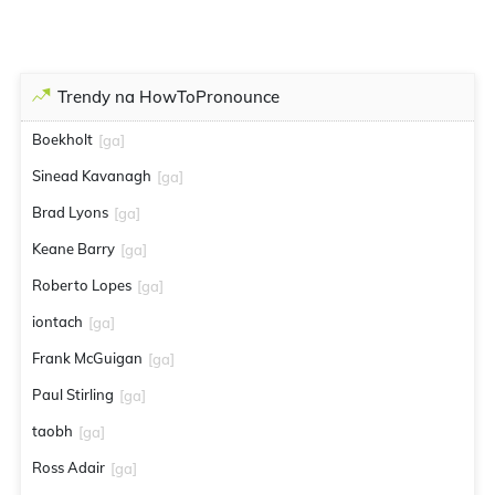
Trendy na HowToPronounce
Boekholt
[ga]
Sinead Kavanagh
[ga]
Brad Lyons
[ga]
Keane Barry
[ga]
Roberto Lopes
[ga]
iontach
[ga]
Frank McGuigan
[ga]
Paul Stirling
[ga]
taobh
[ga]
Ross Adair
[ga]