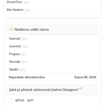
Donal Finn
[ga]
Ben Keaton
[ga]
Nedávno viděn slova
Seanad
[ga]
Georóid
[ga]
Pogues
[ga]
Normile
[ga]
Skeikh
[ga]
Naposledy aktualizováno
Srpna 08, 2026
Jaká je přesná výslovnost jména Glasgow?
glaaz · goh