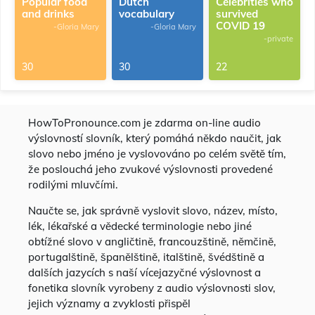
Popular food
Dutch
Celebrities who
and drinks
vocabulary
survived
COVID 19
-Gloria Mary
-Gloria Mary
-private
30
30
22
HowToPronounce.com je zdarma on-line audio
výslovností slovník, který pomáhá někdo naučit, jak
slovo nebo jméno je vyslovováno po celém světě tím,
že poslouchá jeho zvukové výslovnosti provedené
rodilými mluvčími.
Naučte se, jak správně vyslovit slovo, název, místo,
lék, lékařské a vědecké terminologie nebo jiné
obtížné slovo v angličtině, francouzštině, němčině,
portugalštině, španělštině, italštině, švédštině a
dalších jazycích s naší vícejazyčné výslovnost a
fonetika slovník vyrobeny z audio výslovnosti slov,
jejich významy a zvyklosti přispěl