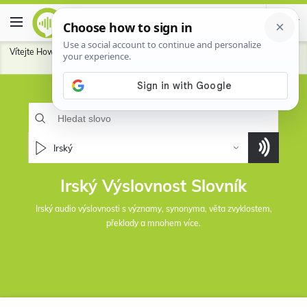
Vítejte HowToPronounce Slovníku.
Přispět
na pomoc naše komunita vyslovit
lépe pro jazyky mluvíte.
Irský
Irský Výslovnost Slovník
Irský audio výslovnosti s významy, synonyma, věta zvyklostem,
překlady a mnohem více.