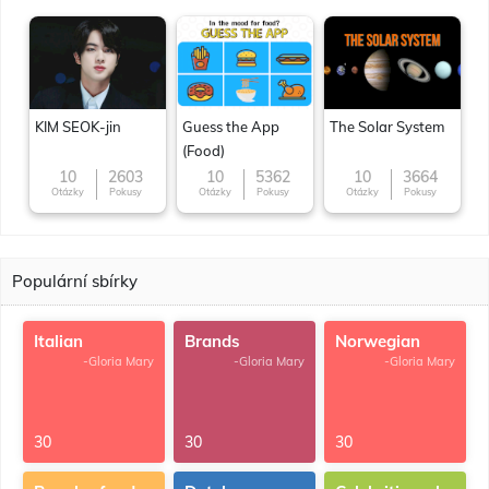
KIM SEOK-jin
Guess the App
The Solar System
(Food)
10
2603
10
5362
10
3664
Otázky
Pokusy
Otázky
Pokusy
Otázky
Pokusy
Populární sbírky
Italian
Brands
Norwegian
-Gloria Mary
-Gloria Mary
-Gloria Mary
30
30
30