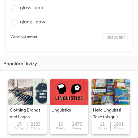
glass · goh
glaaz · gow
Výslovnost anketa
Hlasování
Populární kvízy
Clothing Brands
Linguistics
Hello Linguists!
and Logos
Take this quiz
now!
15
2183
10
2476
11
1901
Otázky
Pokusy
Otázky
Pokusy
Otázky
Pokusy