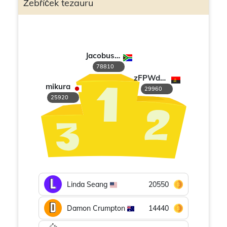
Žebříček tezauru
Jacobus M de Vries
78810
zFPWdwPk
mikura
29960
25920
Linda Seang
20550
Damon Crumpton
14440