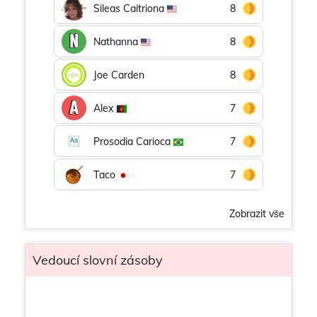
Sileas Caitriona
8
Nathanna
8
Joe Carden
8
Alex
7
Prosodia Carioca
7
Taco
7
Zobrazit vše
Vedoucí slovní zásoby