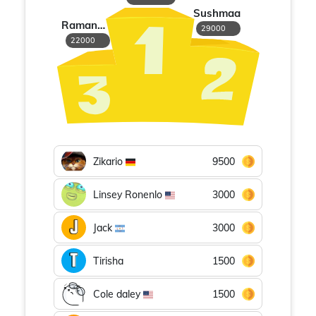
Sushmaa
Ramanapriya
29000
22000
Zikario
9500
Linsey Ronenlo
3000
Jack
3000
Tirisha
1500
Cole daley
1500