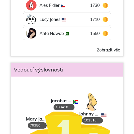
Ales Fidler
1730
Lucy Jones
1710
Afifa Nawab
1550
Zobrazit vše
Vedoucí výslovnosti
Jacobus M de Vries
133410
Johnny Bravo
Mary James
102510
70350