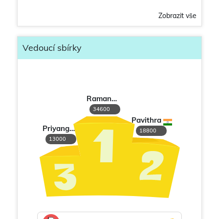
Zobrazit vše
Vedoucí sbírky
Ramanapriya
34600
Pavithra
Priyanga S
18800
13000