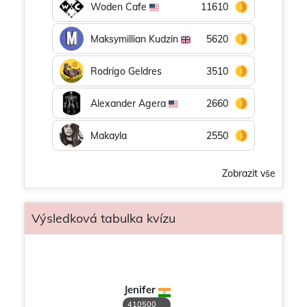
Woden Cafe
11610
Maksymillian Kudzin
5620
Rodrigo Geldres
3510
Alexander Agera
2660
Makayla
2550
Zobrazit vše
Výsledková tabulka kvízu
Jenifer
410500