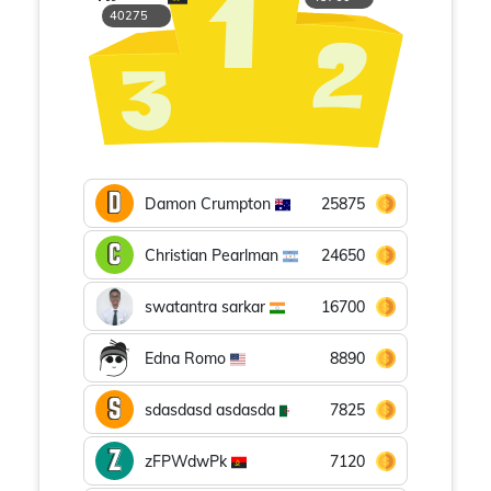
40275
Damon Crumpton
25875
Christian Pearlman
24650
swatantra sarkar
16700
Edna Romo
8890
sdasdasd asdasda
7825
zFPWdwPk
7120