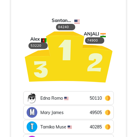
Santana Young
84240
ANJALI
Alex
74900
53220
Edna Romo
50110
Mary James
49505
Tamika Muse
40285