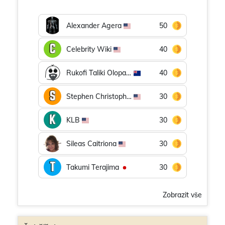
Alexander Agera
50
Celebrity Wiki
40
Rukofi Taliki Olopanukeha
40
Stephen Christopher
30
KLB
30
Sileas Caitriona
30
Takumi Terajima
30
Zobrazit vše