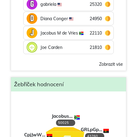
gabriela
25320
Diana Conger
24950
Jacobus M de Vries
22110
Joe Carden
21810
Zobrazit vše
Žebříček hodnocení
Jacobus M de Vries
50025
GRLpGpAG
CpjJwWHV
43760