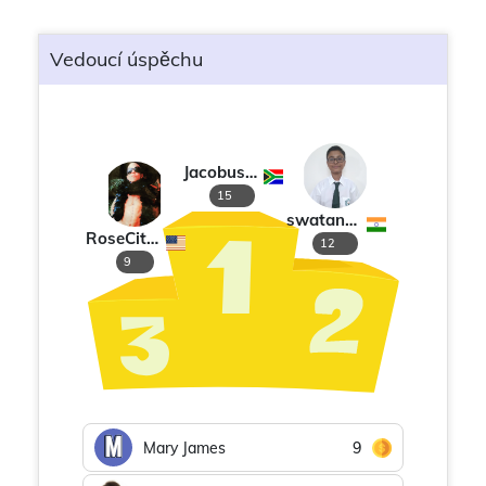
Vedoucí úspěchu
Jacobus M de Vries
15
swatantra sarkar
RoseCityRonin
12
9
Mary James
9