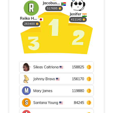
Jacobus M de Vries
517695
Jenifer
Reiko Hieda
411140
263400
Sileas Caitriona
158825
Johnny Bravo
156170
Mary James
119880
Santana Young
84245