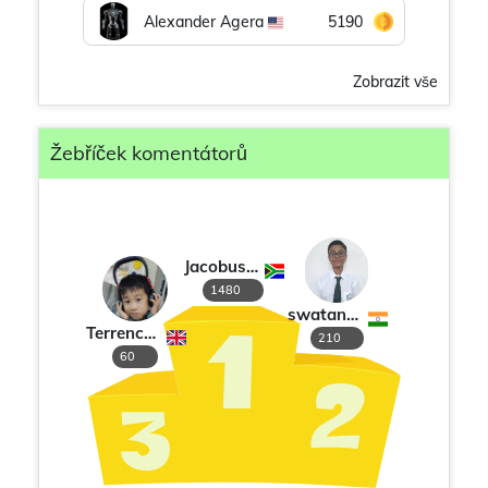
Alexander Agera
5190
Zobrazit vše
Žebříček komentátorů
Jacobus M de Vries
1480
swatantra sarkar
Terrence Cheng
210
60