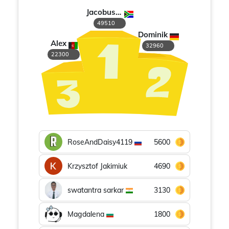
Jacobus M de Vries
49510
Dominik
Alex
32960
22300
RoseAndDaisy4119
5600
Krzysztof Jakimiuk
4690
swatantra sarkar
3130
Magdalena
1800