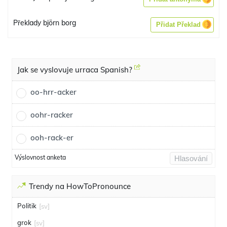
Překlady björn borg
Přidat Překlad
Jak se vyslovuje urraca Spanish?
oo-hrr-acker
oohr-racker
ooh-rack-er
Výslovnost anketa
Hlasování
Trendy na HowToPronounce
Politik
[sv]
grok
[sv]