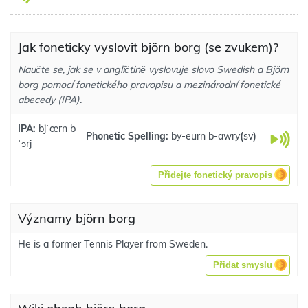
Jak foneticky vyslovit björn borg (se zvukem)?
Naučte se, jak se v angličtině vyslovuje slovo Swedish a Björn
borg pomocí fonetického pravopisu a mezinárodní fonetické
abecedy (IPA).
IPA:
bjˈœrn b
Phonetic Spelling:
by-eurn b-awry
(
sv
)
ˈɔrj
Přidejte fonetický pravopis
Významy björn borg
He is a former Tennis Player from Sweden.
Přidat smyslu