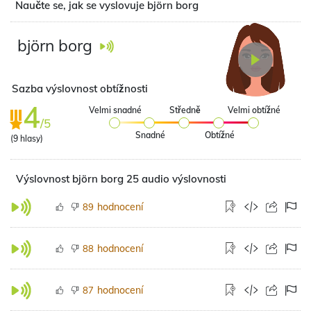
Naučte se, jak se vyslovuje björn borg
björn borg
Sazba výslovnost obtížnosti
4
Velmi snadné
Středně
Velmi obtížné
/5
Snadné
Obtížné
(
9
hlasy)
Výslovnost björn borg 25 audio výslovnosti
hodnocení
89
hodnocení
88
hodnocení
87