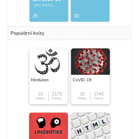
-John Dennis
G.Thomas
35
30
Populární kvízy
Hinduism
CoVID-19
10
2172
10
1745
Otázky
Pokusy
Otázky
Pokusy