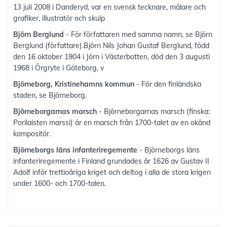
13 juli 2008 i Danderyd, var en svensk tecknare, målare och
grafiker, illustratör och skulp
Björn Berglund
- För författaren med samma namn, se Björn
Berglund (författare).Björn Nils Johan Gustaf Berglund, född
den 16 oktober 1904 i Jörn i Västerbotten, död den 3 augusti
1968 i Örgryte i Göteborg, v
Björneborg, Kristinehamns kommun
- För den finländska
staden, se Björneborg.
Björneborgarnas marsch
- Björneborgarnas marsch (finska:
Porilaisten marssi) är en marsch från 1700-talet av en okänd
kompositör.
Björneborgs läns infanteriregemente
- Björneborgs läns
infanteriregemente i Finland grundades år 1626 av Gustav II
Adolf inför trettioåriga kriget och deltog i alla de stora krigen
under 1600- och 1700-talen.