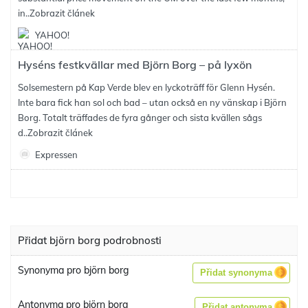
in..
Zobrazit článek
YAHOO!
Hyséns festkvällar med Björn Borg – på lyxön
Solsemestern på Kap Verde blev en lyckoträff för Glenn Hysén.
Inte bara fick han sol och bad – utan också en ny vänskap i Björn
Borg. Totalt träffades de fyra gånger och sista kvällen sågs
d..
Zobrazit článek
Expressen
Přidat björn borg podrobnosti
Synonyma pro björn borg
Přidat synonyma
Antonyma pro björn borg
Přidat antonyma