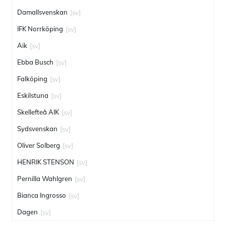
Damallsvenskan
[sv]
IFK Norrköping
[sv]
Aik
[sv]
Ebba Busch
[sv]
Falköping
[sv]
Eskilstuna
[sv]
Skellefteå AIK
[sv]
Sydsvenskan
[sv]
Oliver Solberg
[sv]
HENRIK STENSON
[sv]
Pernilla Wahlgren
[sv]
Bianca Ingrosso
[sv]
Dagen
[sv]