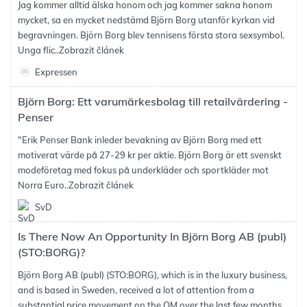
Jag kommer alltid älska honom och jag kommer sakna honom
mycket, sa en mycket nedstämd Björn Borg utanför kyrkan vid
begravningen. Björn Borg blev tennisens första stora sexsymbol.
Unga flic..
Zobrazit článek
Expressen
Björn Borg: Ett varumärkesbolag till retailvärdering -
Penser
"Erik Penser Bank inleder bevakning av Björn Borg med ett
motiverat värde på 27-29 kr per aktie. Björn Borg är ett svenskt
modeföretag med fokus på underkläder och sportkläder mot
Norra Euro..
Zobrazit článek
SvD
Is There Now An Opportunity In Björn Borg AB (publ)
(STO:BORG)?
Björn Borg AB (publ) (STO:BORG), which is in the luxury business,
and is based in Sweden, received a lot of attention from a
substantial price movement on the OM over the last few months,