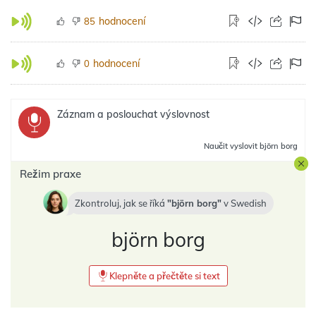
hodnocení
85
hodnocení
0
Záznam a poslouchat výslovnost
Naučit
vyslovit björn borg
Režim praxe
Zkontroluj, jak se říká
björn borg
v
Swedish
björn borg
Klepněte a přečtěte si text