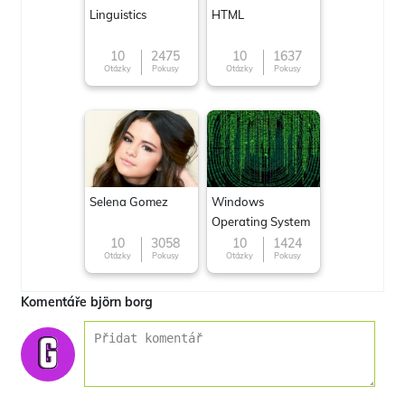
Linguistics
HTML
10
2475
10
1637
Otázky
Pokusy
Otázky
Pokusy
Selena Gomez
Windows
Operating System
10
3058
10
1424
Otázky
Pokusy
Otázky
Pokusy
Komentáře björn borg