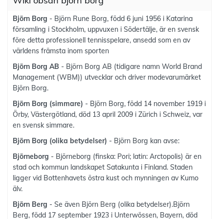
Wiki obsah björn borg
Björn Borg
- Björn Rune Borg, född 6 juni 1956 i Katarina
församling i Stockholm, uppvuxen i Södertälje, är en svensk
före detta professionell tennisspelare, ansedd som en av
världens främsta inom sporten
Björn Borg AB
- Björn Borg AB (tidigare namn World Brand
Management (WBM)) utvecklar och driver modevarumärket
Björn Borg.
Björn Borg (simmare)
- Björn Borg, född 14 november 1919 i
Örby, Västergötland, död 13 april 2009 i Zürich i Schweiz, var
en svensk simmare.
Björn Borg (olika betydelser)
- Björn Borg kan avse:
Björneborg
- Björneborg (finska: Pori; latin: Arctopolis) är en
stad och kommun landskapet Satakunta i Finland. Staden
ligger vid Bottenhavets östra kust och mynningen av Kumo
älv.
Björn Berg
- Se även Björn Berg (olika betydelser).Björn
Berg, född 17 september 1923 i Unterwössen, Bayern, död