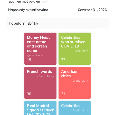
spanien mot belgien
[sv]
Naposledy aktualizováno
Červenec 31, 2026
Populární sbírky
Money Heist
Celebrities
cast actual
who survived
and screen
COVID 19
name
-Soukromé
-John Dennis
G.Thomas
19
22
French words
American
cities.
-Gloria Mary
-Gloria Mary
30
31
Real Madrid
Celebrities
Squad / Player
-Gloria Mary
List 2020-21