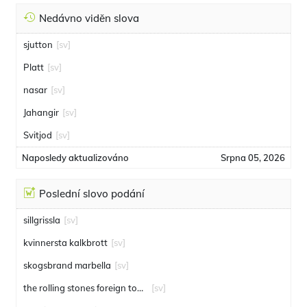
Nedávno viděn slova
sjutton
[sv]
Platt
[sv]
nasar
[sv]
Jahangir
[sv]
Svitjod
[sv]
Naposledy aktualizováno
Srpna 05, 2026
Poslední slovo podání
sillgrissla
[sv]
kvinnersta kalkbrott
[sv]
skogsbrand marbella
[sv]
the rolling stones foreign tongues
[sv]