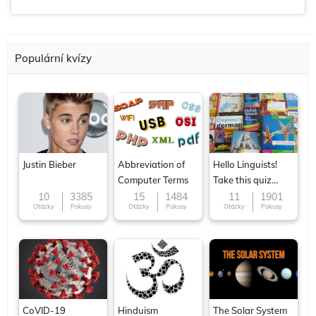
Populární kvízy
Justin Bieber
Abbreviation of
Hello Linguists!
Computer Terms
Take this quiz
now!
10
3385
15
1484
11
1901
Otázky
Pokusy
Otázky
Pokusy
Otázky
Pokusy
CoVID-19
Hinduism
The Solar System