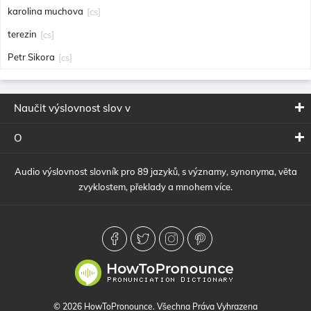
karolina muchova
[cs]
terezin
[cs]
Petr Sikora
[cs]
Naučit výslovnost slov v
O
Audio výslovnost slovník pro 89 jazyků, s významy, synonyma, věta
zvyklostem, překlady a mnohem více.
© 2026 HowToPronounce. Všechna Práva Vyhrazena