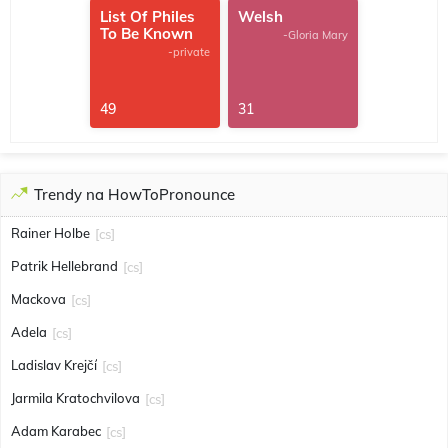
List Of Philes
Welsh
To Be Known
-Gloria Mary
-private
49
31
Trendy na HowToPronounce
Rainer Holbe
[cs]
Patrik Hellebrand
[cs]
Mackova
[cs]
Adela
[cs]
Ladislav Krejčí
[cs]
Jarmila Kratochvilova
[cs]
Adam Karabec
[cs]