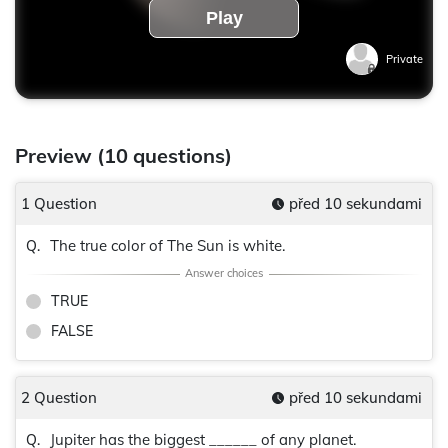
Play
Private
Preview (10 questions)
1 Question
před 10 sekundami
The true color of The Sun is white.
Q.
TRUE
FALSE
2 Question
před 10 sekundami
Jupiter has the biggest ______ of any planet.
Q.