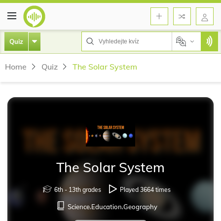
Quiz
Home
Quiz
The Solar System
The Solar System
6th - 13th grades
Played 3664 times
Science
,
Education
,
Geography