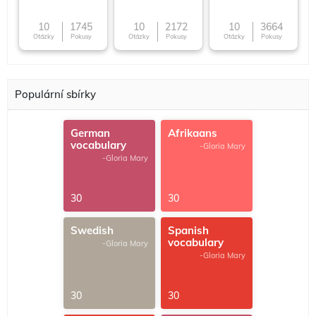
10
1745
10
2172
10
3664
Otázky
Pokusy
Otázky
Pokusy
Otázky
Pokusy
Populární sbírky
German
Afrikaans
vocabulary
-Gloria Mary
-Gloria Mary
30
30
Swedish
Spanish
vocabulary
-Gloria Mary
-Gloria Mary
30
30