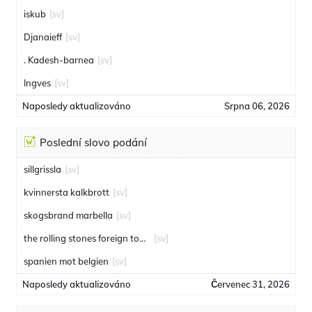
iskub
[sv]
Djanaieff
[sv]
. Kadesh-barnea
[sv]
Ingves
[sv]
Naposledy aktualizováno
Srpna 06, 2026
Poslední slovo podání
sillgrissla
[sv]
kvinnersta kalkbrott
[sv]
skogsbrand marbella
[sv]
the rolling stones foreign tongues
[sv]
spanien mot belgien
[sv]
Naposledy aktualizováno
Červenec 31, 2026