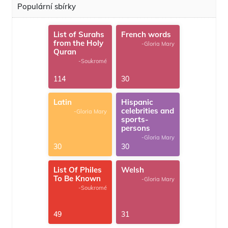
Populární sbírky
List of Surahs
French words
from the Holy
-Gloria Mary
Quran
-Soukromé
114
30
Latin
Hispanic
celebrities and
-Gloria Mary
sports-
persons
-Gloria Mary
30
30
List Of Philes
Welsh
To Be Known
-Gloria Mary
-Soukromé
49
31