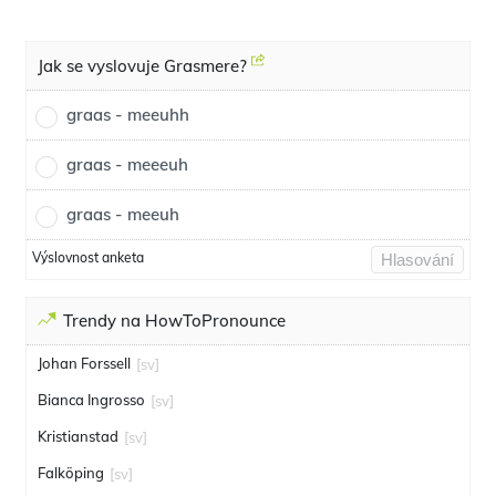
Jak se vyslovuje Grasmere?
graas - meeuhh
graas - meeeuh
graas - meeuh
Výslovnost anketa
Hlasování
Trendy na HowToPronounce
Johan Forssell
[sv]
Bianca Ingrosso
[sv]
Kristianstad
[sv]
Falköping
[sv]