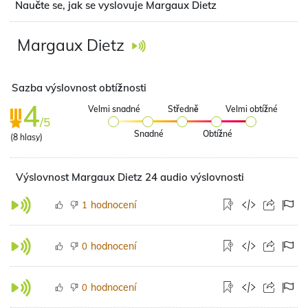
Naučte se, jak se vyslovuje Margaux Dietz
Margaux Dietz
Sazba výslovnost obtížnosti
4
Velmi snadné
Středně
Velmi obtížné
/5
Snadné
Obtížné
(
8
hlasy)
Výslovnost Margaux Dietz 24 audio výslovnosti
hodnocení
1
hodnocení
0
hodnocení
0