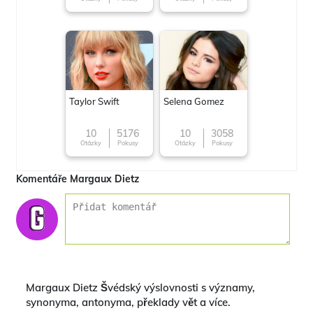
Taylor Swift
Selena Gomez
10
5176
10
3058
Otázky
Pokusy
Otázky
Pokusy
Komentáře Margaux Dietz
Margaux Dietz Švédský výslovnosti s významy,
synonyma, antonyma, překlady vět a více.