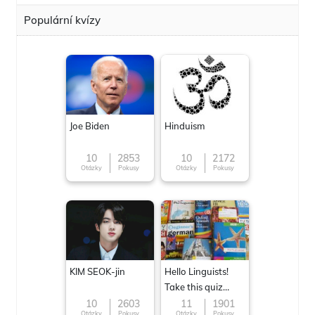
Populární kvízy
Joe Biden
Hinduism
10
2853
10
2172
Otázky
Pokusy
Otázky
Pokusy
KIM SEOK-jin
Hello Linguists!
Take this quiz
now!
10
2603
11
1901
Otázky
Pokusy
Otázky
Pokusy