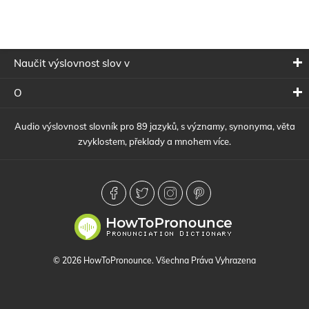
Naučit výslovnost slov v
O
Audio výslovnost slovník pro 89 jazyků, s významy, synonyma, věta
zvyklostem, překlady a mnohem více.
© 2026 HowToPronounce. Všechna Práva Vyhrazena