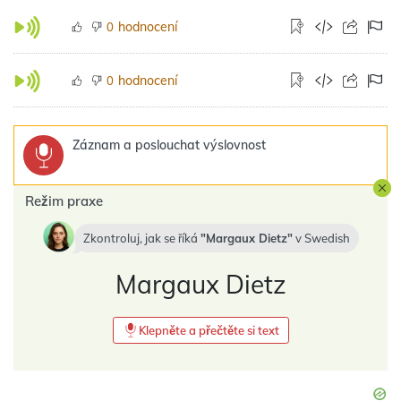
hodnocení
0
hodnocení
0
Záznam a poslouchat výslovnost
Režim praxe
Zkontroluj, jak se říká
Margaux Dietz
v
Swedish
Margaux Dietz
Klepněte a přečtěte si text