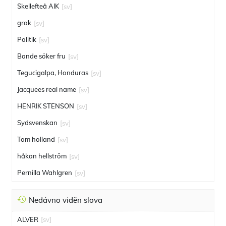
Skellefteå AIK
[sv]
grok
[sv]
Politik
[sv]
Bonde söker fru
[sv]
Tegucigalpa, Honduras
[sv]
Jacquees real name
[sv]
HENRIK STENSON
[sv]
Sydsvenskan
[sv]
Tom holland
[sv]
håkan hellström
[sv]
Pernilla Wahlgren
[sv]
Nedávno viděn slova
ALVER
[sv]