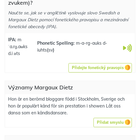
zvukem)?
Naučte se, jak se v angličtině vyslovuje slovo Swedish a
Margaux Dietz pomocí fonetického pravopisu a mezinárodní
fonetické abecedy (IPA).
IPA:
m
Phonetic Spelling:
m-a-rg-auks d-
ˈa.rɡ.aʉks
iuhts
(
sv
)
d.iːəts
Přidejte fonetický pravopis
Významy Margaux Dietz
Hon är en berömd bloggare född i Stockholm, Sverige och
hon är populärt känd för sin prestation i showen Låt oss
dansa som en kändisdansare.
Přidat smyslu