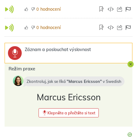
hodnocení
0
hodnocení
0
Záznam a poslouchat výslovnost
Režim praxe
Zkontroluj, jak se říká
Marcus Ericsson
v
Swedish
Marcus Ericsson
Klepněte a přečtěte si text