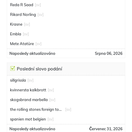
Reda R Saad
[sv]
Rikard Norling
[sv]
Krasne
[sv]
Embla
[sv]
Mete Atatüre
[sv]
Naposledy aktualizováno
Srpna 06, 2026
Poslední slovo podání
sillgrissla
[sv]
kvinnersta kalkbrott
[sv]
skogsbrand marbella
[sv]
the rolling stones foreign tongues
[sv]
spanien mot belgien
[sv]
Naposledy aktualizováno
Červenec 31, 2026