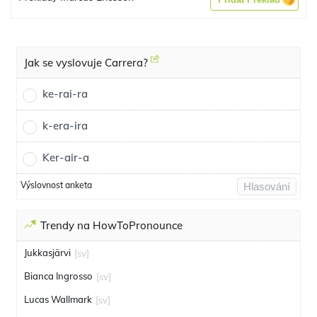
Jak se vyslovuje Carrera?
ke-rai-ra
k-era-ira
Ker-air-a
Výslovnost anketa
Hlasování
Trendy na HowToPronounce
Jukkasjärvi
[sv]
Bianca Ingrosso
[sv]
Lucas Wallmark
[sv]