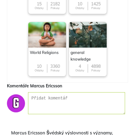
15
2182
10
1425
Otázky
Pokusy
Otázky
Pokusy
World Religions
general
knowledge
10
3360
4
4898
Otázky
Pokusy
Otázky
Pokusy
Komentáře Marcus Ericsson
Marcus Ericsson Švédský výslovnosti s významy,