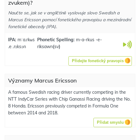
zvukem)?
Naučte se, jak se v angličtině vyslovuje slovo Swedish a
Marcus Ericsson pomocí fonetického pravopisu a mezinárodní
fonetické abecedy (IPA).
IPA:
mˈa.rkʉs
Phonetic Spelling:
m-a-rkus -e-
.eː.rɪksɔn
riksawn
(
sv
)
Přidejte fonetický pravopis
Významy Marcus Ericsson
A famous Swedish racing driver currently competing in the
NTT IndyCar Series with Chip Ganassi Racing driving the No.
8 Honda. Ericsson previously competed in Formula One
between 2014 and 2018.
Přidat smyslu