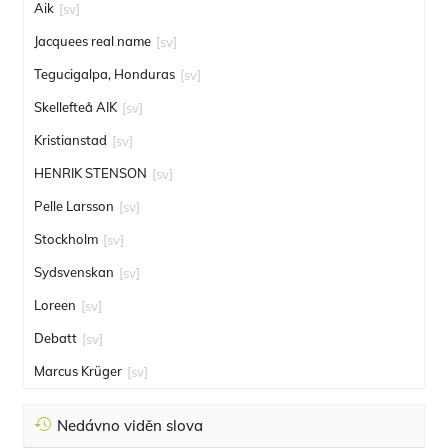
Aik
[sv]
Jacquees real name
[sv]
Tegucigalpa, Honduras
[sv]
Skellefteå AIK
[sv]
Kristianstad
[sv]
HENRIK STENSON
[sv]
Pelle Larsson
[sv]
Stockholm
[sv]
Sydsvenskan
[sv]
Loreen
[sv]
Debatt
[sv]
Marcus Krüger
[sv]
Nedávno viděn slova