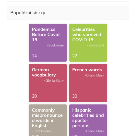
Populární sbírky
Pandemics
Celebrities
Before Covid
who survived
19
COVID 19
-Soukromé
-Soukromé
14
22
German
French words
vocabulary
-Gloria Mary
-Gloria Mary
30
30
Commonly
Hispanic
mispronounce
celebrities and
d words in
sports-
English
persons
-John Dennis
-Gloria Mary
G.Thomas