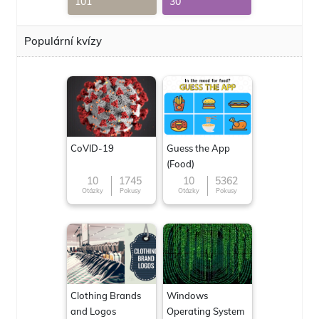
101
30
Populární kvízy
CoVID-19
Guess the App
(Food)
10
1745
10
5362
Otázky
Pokusy
Otázky
Pokusy
Clothing Brands
Windows
and Logos
Operating System