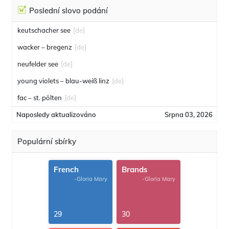
Poslední slovo podání
keutschacher see
[de]
wacker – bregenz
[de]
neufelder see
[de]
young violets – blau-weiß linz
[de]
fac – st. pölten
[de]
Naposledy aktualizováno
Srpna 03, 2026
Populární sbírky
French
Brands
-Gloria Mary
-Gloria Mary
29
30