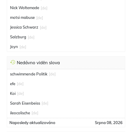
Nick Woltemade
[de]
motsi mabuse
[de]
Jessica Schwarz
[de]
Salzburg
[de]
Joyn
[de]
Nedávno viděn slova
schwimmende Politik
[de]
efe
[de]
Koi
[de]
Sarah Eisenbeiss
[de]
ileocolische
[de]
Naposledy aktualizováno
Srpna 08, 2026