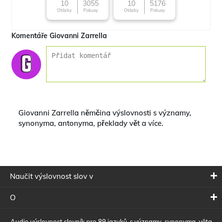
Famous cuisines
10
3055
10
5176
Otázky
Pokusy
Otázky
Pokusy
around the World
Komentáře Giovanni Zarrella
Giovanni Zarrella němčina výslovnosti s významy,
synonyma, antonyma, překlady vět a více.
Naučit výslovnost slov v
O
Audio výslovnost slovník pro 89 jazyků, s významy, synonyma, věta