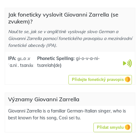
Jak foneticky vyslovit Giovanni Zarrella (se
zvukem)?
Naučte se, jak se v angličtině vyslovuje slovo German a
Giovanni Zarrella pomocí fonetického pravopisu a mezinárodní
fonetické abecedy (IPA).
IPA:
ɡɪ..oː.v
Phonetic Spelling:
gi-o-v-a-ni-
ˈa.niː. tsarɛlɑː
tsarelah
(
de
)
Přidejte fonetický pravopis
Významy Giovanni Zarrella
Giovanni Zarrella is a familiar German-Italian singer, who is
best known for his song, Così sei tu.
Přidat smyslu