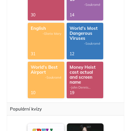
-Soukromé
30
14
English
World's Most
Dangerous
-Gloria Mary
Viruses
-Soukromé
31
12
World's Best
Money Heist
Airport
cast actual
and screen
-Soukromé
name
-John Dennis
G.Thomas
10
19
Populární kvízy