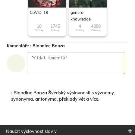
CoVID-19
general
knowledge
10
1745
4
4898
Otázky
Pokusy
Otázky
Pokusy
Komentáře : Blandine Banza
: Blandine Banza Švédský výslovnosti s významy,
synonyma, antonyma, překlady vět a více.
Naučit výslovnost slov v