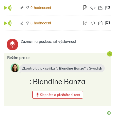
hodnocení
0
hodnocení
0
Záznam a poslouchat výslovnost
Režim praxe
Zkontroluj, jak se říká
: Blandine Banza
v
Swedish
: Blandine Banza
Klepněte a přečtěte si text