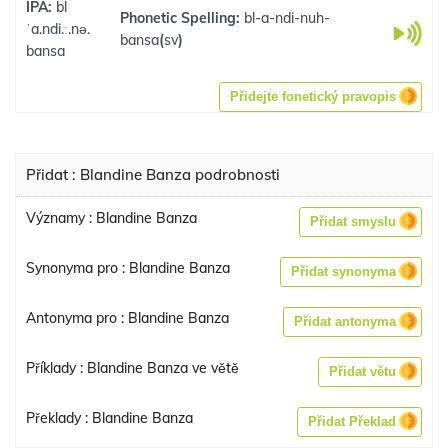
IPA:
bl
Phonetic Spelling:
bl-a-ndi-nuh-
ˈa.ndi.ː.nə.
bansa
(
sv
)
bansa
Přidejte fonetický pravopis
Přidat : Blandine Banza podrobnosti
Významy : Blandine Banza
Přidat smyslu
Synonyma pro : Blandine Banza
Přidat synonyma
Antonyma pro : Blandine Banza
Přidat antonyma
Příklady : Blandine Banza ve větě
Přidat větu
Překlady : Blandine Banza
Přidat Překlad