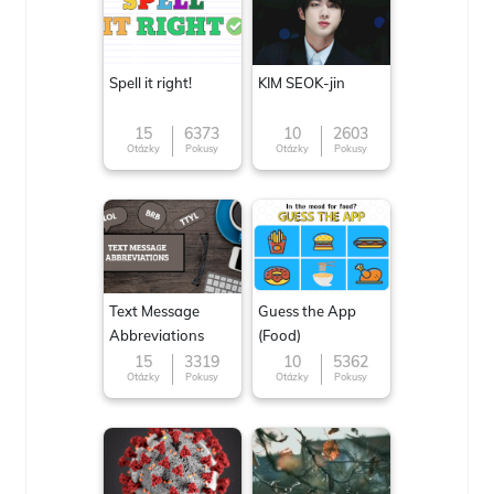
Spell it right!
KIM SEOK-jin
15
6373
10
2603
Otázky
Pokusy
Otázky
Pokusy
Text Message
Guess the App
Abbreviations
(Food)
15
3319
10
5362
Otázky
Pokusy
Otázky
Pokusy