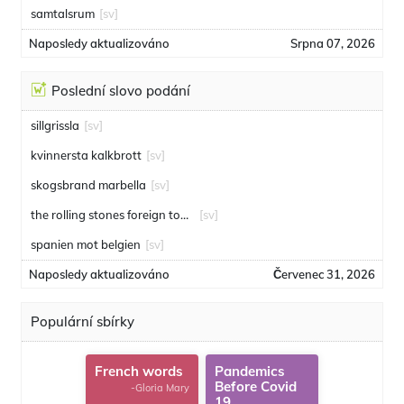
samtalsrum
[sv]
Naposledy aktualizováno
Srpna 07, 2026
Poslední slovo podání
sillgrissla
[sv]
kvinnersta kalkbrott
[sv]
skogsbrand marbella
[sv]
the rolling stones foreign tongues
[sv]
spanien mot belgien
[sv]
Naposledy aktualizováno
Červenec 31, 2026
Populární sbírky
French words
Pandemics
Before Covid
-Gloria Mary
19