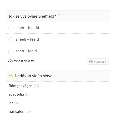
Jak se vyslovuje Sheffield?
sheh - feeldd
sheeh - feeld
sheh - feeld
Výslovnost anketa
Hlasování
Nedávno viděn slova
Röntgenvägen
[sv]
solrosolja
[sv]
lat
[sv]
hail satan
[sv]