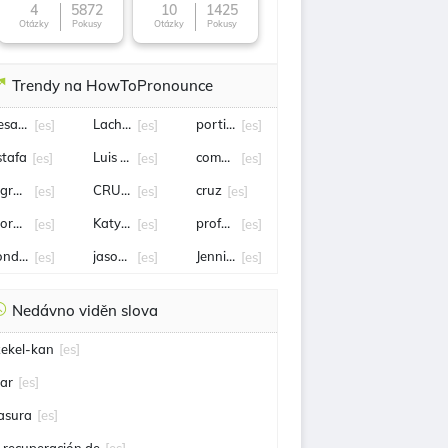
4
5872
10
1425
Otázky
Pokusy
Otázky
Pokusy
Trendy na HowToPronounce
esalojo
Lachlan
portillo
[es]
[es]
[es]
stafa
Luis Fernando Velasco
comercio
[es]
[es]
[es]
ngreso
CRUZ AZUL
cruz
[es]
[es]
[es]
orena
Katy Perry
profesor
[es]
[es]
[es]
ondena
jason statham
Jennifer Hermoso
[es]
[es]
[es]
Nedávno viděn slova
zekel-kan
[es]
jar
[es]
asura
[es]