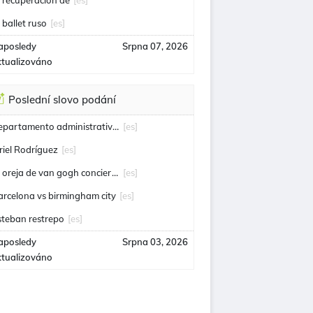
a recuperación de
[es]
l ballet ruso
[es]
aposledy
Srpna 07, 2026
ktualizováno
Poslední slovo podání
departamento administrativo de seguridad
[es]
riel Rodríguez
[es]
la oreja de van gogh conciertos
[es]
arcelona vs birmingham city
[es]
steban restrepo
[es]
aposledy
Srpna 03, 2026
ktualizováno