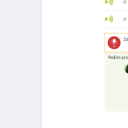
Zá
Režim pr