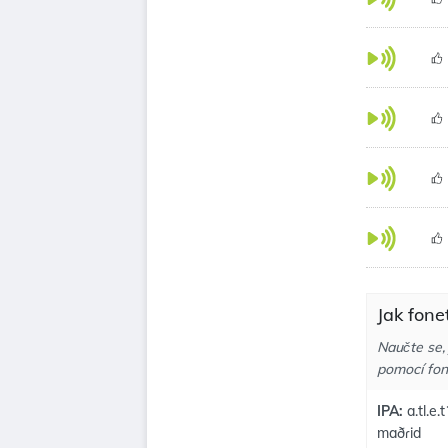
Jak fone
Naučte se, 
pomocí fon
IPA:
a.tl.e.t
maðɾid