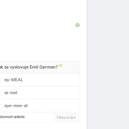
ak se vyslovuje Emil German?
ay-MEAL
ai-mel
aye-mee-al
slovnost anketa
Hlasování