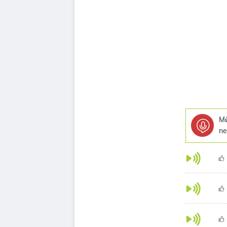
Mů
ne