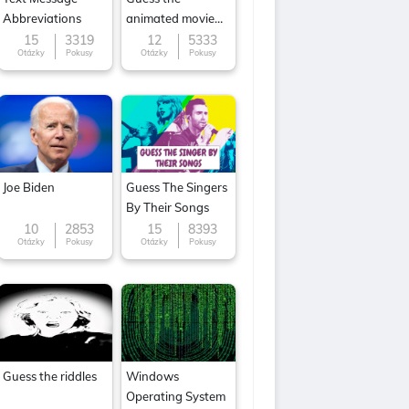
Abbreviations
animated movie
character
15
3319
12
5333
Otázky
Pokusy
Otázky
Pokusy
Joe Biden
Guess The Singers
By Their Songs
10
2853
15
8393
Otázky
Pokusy
Otázky
Pokusy
Guess the riddles
Windows
Operating System