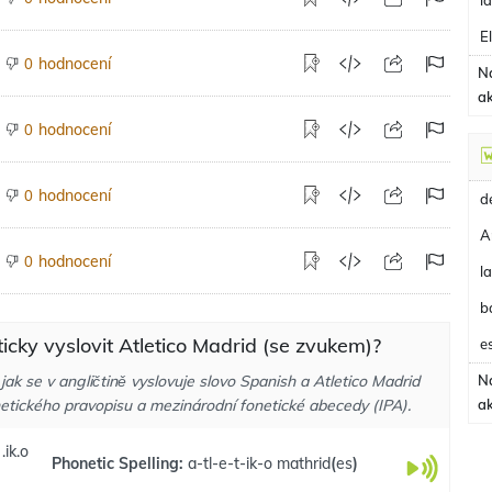
l
E
hodnocení
0
N
a
hodnocení
0
hodnocení
0
A
hodnocení
0
b
ticky vyslovit Atletico Madrid (se zvukem)?
e
jak se v angličtině vyslovuje slovo Spanish a Atletico Madrid
N
etického pravopisu a mezinárodní fonetické abecedy (IPA).
a
ˈ.ik.o
Phonetic Spelling:
a-tl-e-t-ik-o mathrid
(
es
)