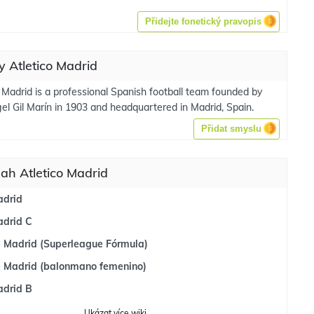
Přidejte fonetický pravopis
 Atletico Madrid
 Madrid is a professional Spanish football team founded by
el Gil Marín in 1903 and headquartered in Madrid, Spain.
Přidat smyslu
ah Atletico Madrid
adrid
adrid C
e Madrid (Superleague Fórmula)
de Madrid (balonmano femenino)
adrid B
Ukázat
více
wiki