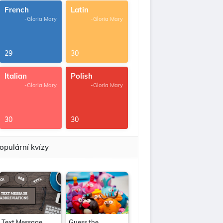
French
Latin
-Gloria Mary
-Gloria Mary
29
30
Italian
Polish
-Gloria Mary
-Gloria Mary
30
30
opulární kvízy
Text Message
Guess the