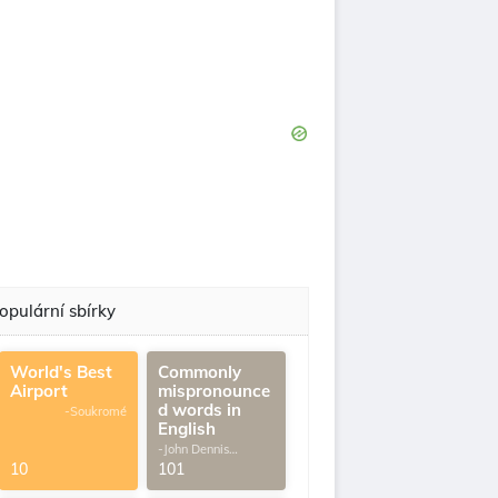
opulární sbírky
World's Best
Commonly
Airport
mispronounce
d words in
-Soukromé
English
-John Dennis
G.Thomas
10
101