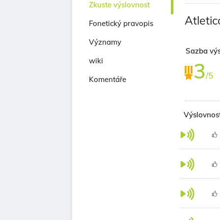
Zkuste výslovnost
Atleti
Fonetický pravopis
Významy
Sazba výs
wiki
3
/5
Komentáře
Výslovnost