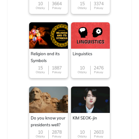
10
3664
15
3374
Otázky
Pokusy
Otázky
Pokusy
Religion and its
Linguistics
Symbols
15
1887
10
2476
Otázky
Pokusy
Otázky
Pokusy
Do you know your
KIM SEOK-jin
presidents well?
10
2878
10
2603
Otázky
Pokusy
Otázky
Pokusy