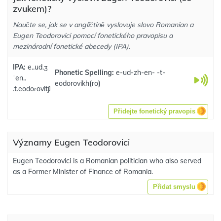
zvukem)?
Naučte se, jak se v angličtině vyslovuje slovo Romanian a
Eugen Teodorovici pomocí fonetického pravopisu a
mezinárodní fonetické abecedy (IPA).
IPA:
e..ud.ʒ
Phonetic Spelling:
e-ud-zh-en- -t-
ˈen..
eodorovikh
(
ro
)
.t.eodoɾovitʃʲ
Přidejte fonetický pravopis
Významy Eugen Teodorovici
Eugen Teodorovici is a Romanian politician who also served
as a Former Minister of Finance of Romania.
Přidat smyslu