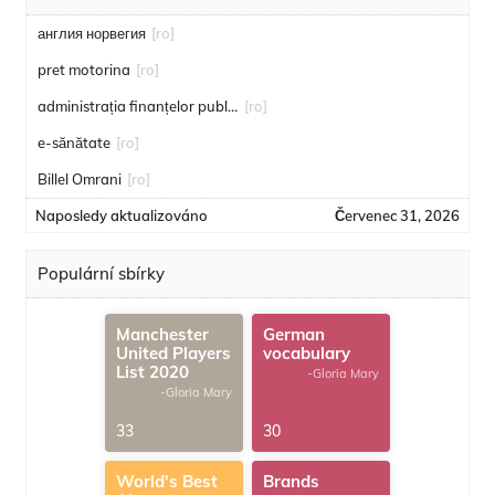
англия норвегия
[ro]
pret motorina
[ro]
administrația finanțelor publice
[ro]
e-sănătate
[ro]
Billel Omrani
[ro]
Naposledy aktualizováno
Červenec 31, 2026
Populární sbírky
Manchester
German
United Players
vocabulary
List 2020
-Gloria Mary
-Gloria Mary
33
30
World's Best
Brands