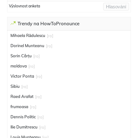
Výslovnost anketa
Hlasování
Trendy na HowToPronounce
Mihaela Rădulescu
[ro]
Dorinel Munteanu
[ro]
Sorin Cârțu
[ro]
moldova
[ro]
Victor Ponta
[ro]
Sibiu
[ro]
Raed Arafat
[ro]
frumoasa
[ro]
Dennis Politic
[ro]
Ilie Dumitrescu
[ro]
Louis Munteanu
[ro]