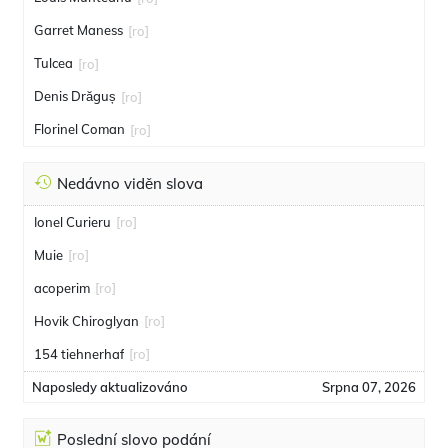
Garret Maness
[ro]
Tulcea
[ro]
Denis Drăguș
[ro]
Florinel Coman
[ro]
Nedávno viděn slova
Ionel Curieru
[ro]
Muie
[ro]
acoperim
[ro]
Hovik Chiroglyan
[ro]
154 tiehnerhaf
[ro]
Naposledy aktualizováno
Srpna 07, 2026
Poslední slovo podání