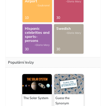
Airport
-Gloria Mary
-Soukromé
10
30
Hispanic
Swedish
celebrities and
-Gloria Mary
sports-
persons
-Gloria Mary
30
30
Populární kvízy
The Solar System
Guess the
Synonym