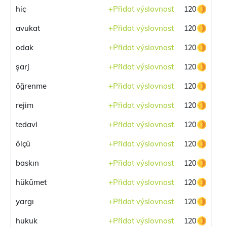
hiç
+
Přidat výslovnost
120
avukat
+
Přidat výslovnost
120
odak
+
Přidat výslovnost
120
şarj
+
Přidat výslovnost
120
öğrenme
+
Přidat výslovnost
120
rejim
+
Přidat výslovnost
120
tedavi
+
Přidat výslovnost
120
ölçü
+
Přidat výslovnost
120
baskın
+
Přidat výslovnost
120
hükümet
+
Přidat výslovnost
120
yargı
+
Přidat výslovnost
120
hukuk
+
Přidat výslovnost
120