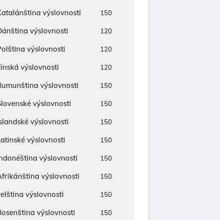
Katalánština výslovnosti
150
Dánština výslovnosti
120
olština výslovnosti
120
Finská výslovnosti
120
Rumunština výslovnosti
150
Slovenské výslovnosti
150
slandské výslovnosti
150
atinské výslovnosti
150
Indonéština výslovnosti
150
Afrikánština výslovnosti
150
elština výslovnosti
150
Bosenština výslovnosti
150