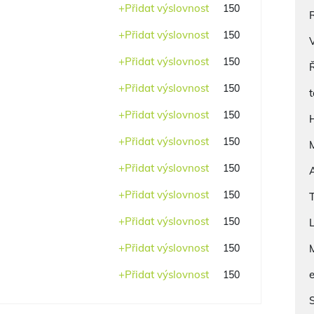
+
Přidat výslovnost
150
+
Přidat výslovnost
150
+
Přidat výslovnost
150
+
Přidat výslovnost
150
t
+
Přidat výslovnost
150
+
Přidat výslovnost
150
+
Přidat výslovnost
150
+
Přidat výslovnost
150
+
Přidat výslovnost
150
L
+
Přidat výslovnost
150
+
Přidat výslovnost
150