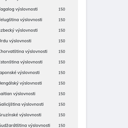
Tagalog výslovnosti
150
Telugština výslovnosti
150
uzbecký výslovnosti
150
Urdu výslovnosti
150
Chorvatština výslovnosti
150
Estonština výslovnosti
150
Japonské výslovnosti
150
Bengálský výslovnosti
150
aitian výslovnosti
150
alicijština výslovnosti
150
Gruzínské výslovnosti
150
Gudžarátština výslovnosti
150