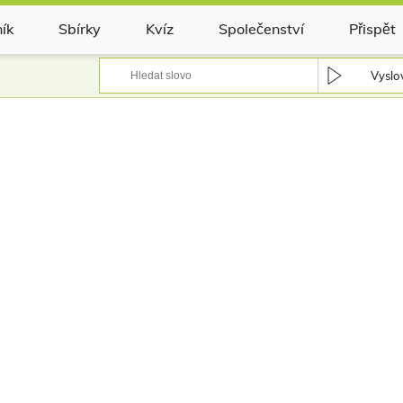
ík
Sbírky
Kvíz
Společenství
Přispět
Vyslov