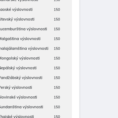
Laoské výslovnosti
150
itevský výslovnosti
150
Lucemburština výslovnosti
150
Malgaština výslovnosti
150
malajálamština výslovnosti
150
Mongolský výslovnosti
150
Nepálský výslovnosti
150
Pandžábský výslovnosti
150
Perský výslovnosti
150
Slovinské výslovnosti
150
Sundanština výslovnosti
150
Thajské výslovnosti
150