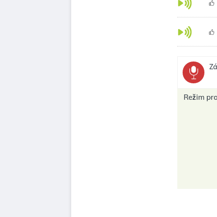
Zá
Režim pr