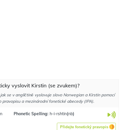
ticky vyslovit Kirstin (se zvukem)?
jak se v angličtině vyslovuje slovo Norwegian a Kirstin pomocí
o pravopisu a mezinárodní fonetické abecedy (IPA).
ːn
Phonetic Spelling:
h-i-rshtin
(
nb
)
Přidejte fonetický pravopis