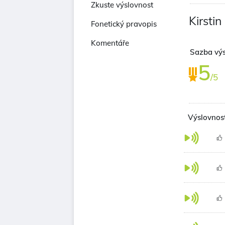
Zkuste výslovnost
Kirstin
Fonetický pravopis
Komentáře
Sazba výs
5
/5
Výslovnost