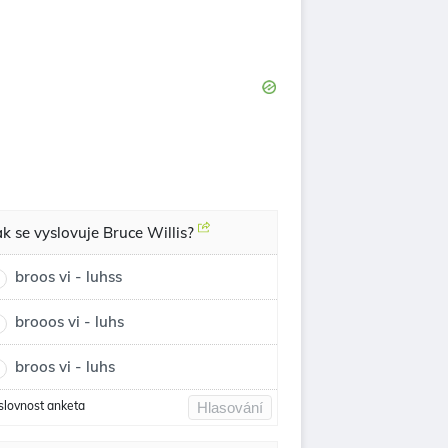
ak se vyslovuje Bruce Willis?
broos vi - luhss
brooos vi - luhs
broos vi - luhs
slovnost anketa
Hlasování