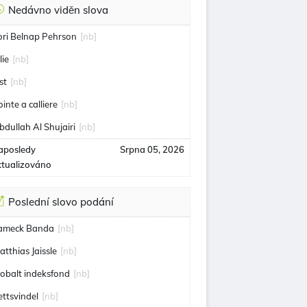
Nedávno viděn slova
ori Belnap Pehrson
[nb]
lie
[nb]
st
[nb]
ointe a calliere
[nb]
bdullah Al Shujairi
[nb]
aposledy
Srpna 05, 2026
ktualizováno
Poslední slovo podání
ameck Banda
[nb]
atthias Jaissle
[nb]
lobalt indeksfond
[nb]
ettsvindel
[nb]