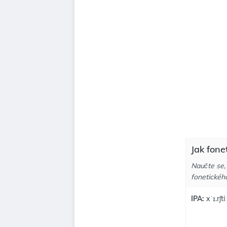
Jak fone
Naučte se, 
fonetickéh
IPA:
xˈɪ.rʃti