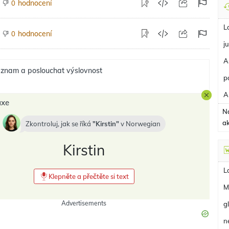
hodnocení
0
L
hodnocení
0
ju
A
znam a poslouchat výslovnost
p
A
axe
N
a
Zkontroluj, jak se říká
Kirstin
v
Norwegian
Kirstin
L
Klepněte a přečtěte si text
M
Advertisements
g
n