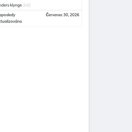
nders klynge
[nb]
aposledy
Červenec 30, 2026
ktualizováno