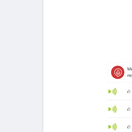
Mů
ne