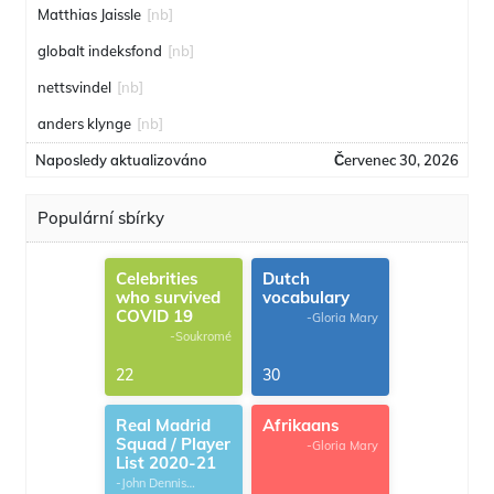
Matthias Jaissle
[nb]
globalt indeksfond
[nb]
nettsvindel
[nb]
anders klynge
[nb]
Naposledy aktualizováno
Červenec 30, 2026
Populární sbírky
Celebrities
Dutch
who survived
vocabulary
COVID 19
-Gloria Mary
-Soukromé
22
30
Real Madrid
Afrikaans
Squad / Player
-Gloria Mary
List 2020-21
-John Dennis