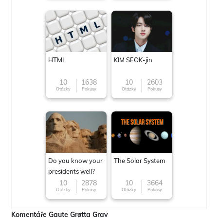
HTML
KIM SEOK-jin
10
1638
10
2603
Otázky
Pokusy
Otázky
Pokusy
Do you know your
The Solar System
presidents well?
10
2878
10
3664
Otázky
Pokusy
Otázky
Pokusy
Komentáře Gaute Grøtta Grav