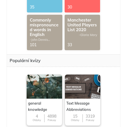
G.Thomas
35
30
Commonly
Manchester
mispronounce
United Players
d words in
List 2020
English
-Gloria Mary
-John Dennis
G.Thomas
101
33
Populární kvízy
general
Text Message
knowledge
Abbreviations
4
4898
15
3319
Otázky
Pokusy
Otázky
Pokusy