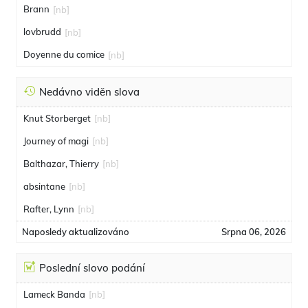
Brann
[nb]
lovbrudd
[nb]
Doyenne du comice
[nb]
Nedávno viděn slova
Knut Storberget
[nb]
Journey of magi
[nb]
Balthazar, Thierry
[nb]
absintane
[nb]
Rafter, Lynn
[nb]
Naposledy aktualizováno
Srpna 06, 2026
Poslední slovo podání
Lameck Banda
[nb]