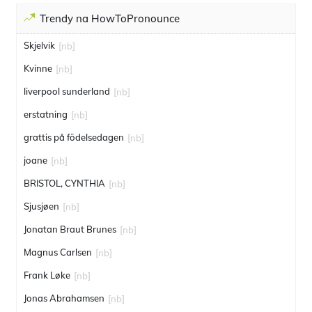
Trendy na HowToPronounce
Skjelvik
[nb]
Kvinne
[nb]
liverpool sunderland
[nb]
erstatning
[nb]
grattis på födelsedagen
[nb]
joane
[nb]
BRISTOL, CYNTHIA
[nb]
Sjusjøen
[nb]
Jonatan Braut Brunes
[nb]
Magnus Carlsen
[nb]
Frank Løke
[nb]
Jonas Abrahamsen
[nb]