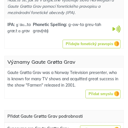
Naučte se, jak se v angličtině vyslovuje slovo Norwegian a
Gaute Grøtta Grav pomocí fonetického pravopisu a
mezinárodní fonetické abecedy (IPA).
IPA:
ɡˈaʊ...ta
Phonetic Spelling:
g-ow-ta greu-tah
ɡrœ.tːɑ ɡrav
grav
(
nb
)
Přidejte fonetický pravopis
Významy Gaute Grøtta Grav
Gaute Grøtta Grav was a Norway Television presenter, who
is known for many TV shows and acquitted great success in
the show "Farmen" released in 2001.
Přidat smyslu
Přidat Gaute Grøtta Grav podrobnosti