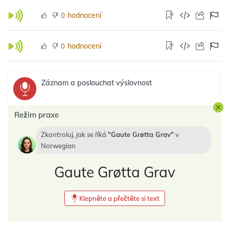
hodnocení
0
hodnocení
0
Záznam a poslouchat výslovnost
Režim praxe
Zkontroluj, jak se říká
Gaute Grøtta Grav
v
Norwegian
Gaute Grøtta Grav
Klepněte a přečtěte si text