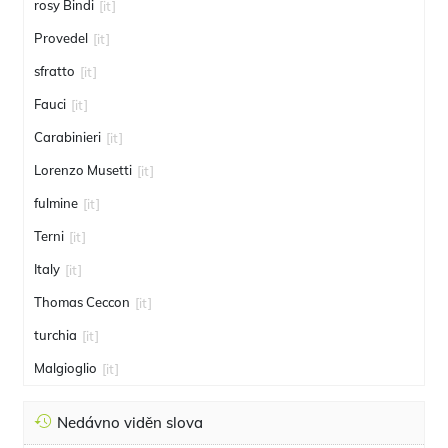
rosy Bindi
[it]
Provedel
[it]
sfratto
[it]
Fauci
[it]
Carabinieri
[it]
Lorenzo Musetti
[it]
fulmine
[it]
Terni
[it]
Italy
[it]
Thomas Ceccon
[it]
turchia
[it]
Malgioglio
[it]
Nedávno viděn slova