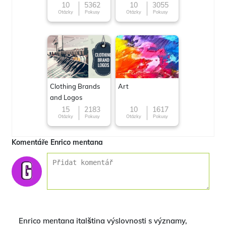
Famous cuisines
10
5362
10
3055
Otázky
Pokusy
Otázky
Pokusy
around the World
Clothing Brands
Art
and Logos
15
2183
10
1617
Otázky
Pokusy
Otázky
Pokusy
Komentáře Enrico mentana
Enrico mentana italština výslovnosti s významy,