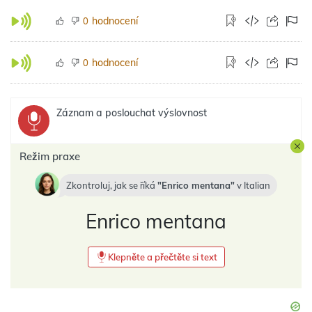
hodnocení
0
hodnocení
0
Záznam a poslouchat výslovnost
Režim praxe
Zkontroluj, jak se říká
Enrico mentana
v
Italian
Enrico mentana
Klepněte a přečtěte si text