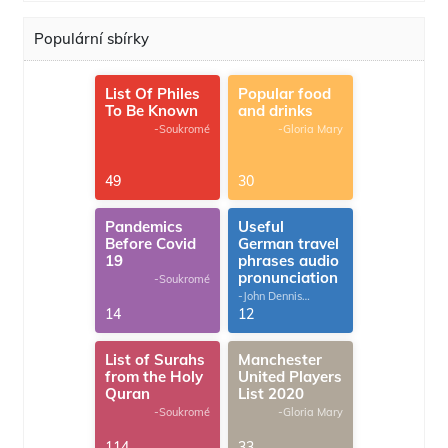
Populární sbírky
List Of Philes
Popular food
To Be Known
and drinks
-Soukromé
-Gloria Mary
49
30
Pandemics
Useful
Before Covid
German travel
19
phrases audio
pronunciation
-Soukromé
-John Dennis
G.Thomas
14
12
List of Surahs
Manchester
from the Holy
United Players
Quran
List 2020
-Soukromé
-Gloria Mary
114
33