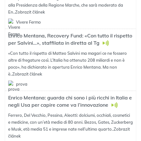
alla Presidenza della Regione Marche, che sarà moderato da
En..
Zobrazit článek
Vivere Fermo
Enrico Mentana, Recovery Fund: «Con tutto il rispetto
per Salvini…», staffilata in diretta al Tg
«Con tutto il rispetto di Matteo Salvini ma magari ce ne fossero
altre di fregature così. L’Italia ha ottenuto 208 miliardi e non è
poco», ha dichiarato in apertura Enrico Mentana. Ma non
è..
Zobrazit článek
prova
Enrico Mentana: guarda chi sono i più ricchi in Italia e
negli Usa per capire come va l’innovazione
Ferrero, Del Vecchio, Pessina, Aleotti: dolciumi, occhiali, cosmetici
e medicine, con un’età media di 80 anni. Bezos, Gates, Zuckerberg
e Musk, età media 51 e imprese nate nell’ultimo quarto..
Zobrazit
článek