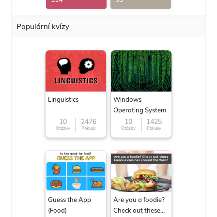
Populární kvízy
Linguistics
Windows
Operating System
10
2476
10
1425
Otázky
Pokusy
Otázky
Pokusy
Guess the App
Are you a foodie?
(Food)
Check out these