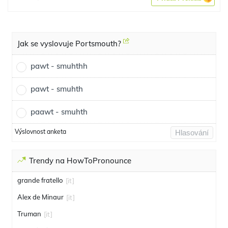
Jak se vyslovuje Portsmouth?
pawt - smuhthh
pawt - smuhth
paawt - smuhth
Výslovnost anketa
Hlasování
Trendy na HowToPronounce
grande fratello
[it]
Alex de Minaur
[it]
Truman
[it]