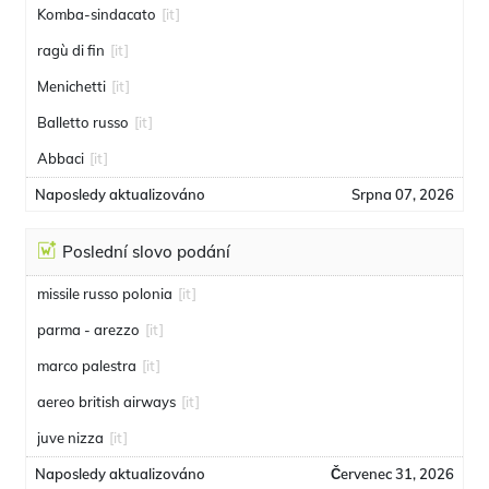
Komba-sindacato
[it]
ragù di fin
[it]
Menichetti
[it]
Balletto russo
[it]
Abbaci
[it]
Naposledy aktualizováno
Srpna 07, 2026
Poslední slovo podání
missile russo polonia
[it]
parma - arezzo
[it]
marco palestra
[it]
aereo british airways
[it]
juve nizza
[it]
Naposledy aktualizováno
Červenec 31, 2026