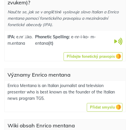
zvukem)?
Naučte se, jak se v angličtině vyslovuje slovo Italian a Enrico
mentana pomocí fonetického pravopisu a mezinárodní
fonetické abecedy (IPA).
IPA:
e.nrˈ.i.ko.
Phonetic Spelling:
e-nr-i-ko- m-
m.entana
entana
(
it
)
Přidejte fonetický pravopis
Významy Enrico mentana
Enrico Mentana is an Italian journalist and television
presenter who is best known as the founder of the Italian
news program TG5.
Přidat smyslu
Wiki obsah Enrico mentana