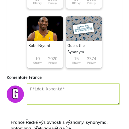
Otázky
Pokusy
Otázky
Pokusy
Kobe Bryant
Guess the
Synonym
10
2020
15
3374
Otázky
Pokusy
Otázky
Pokusy
Komentáře France
France Řecké výslovnosti s významy, synonyma,
antonyma, překlady vět a více.