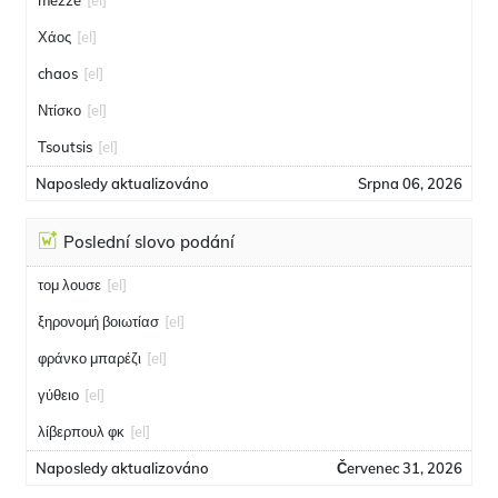
mezze
[el]
Χάος
[el]
chaos
[el]
Ντίσκο
[el]
Tsoutsis
[el]
Naposledy aktualizováno
Srpna 06, 2026
Poslední slovo podání
τομ λουσε
[el]
ξηρονομή βοιωτίασ
[el]
φράνκο μπαρέζι
[el]
γύθειο
[el]
λίβερπουλ φκ
[el]
Naposledy aktualizováno
Červenec 31, 2026