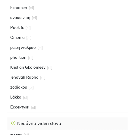
Echomen
[el]
ανακαίνιση
[el]
Paok fc
[el]
Omonia
[el]
μαιρη νταλμασ
[el]
phortion
[el]
Kristian Gkolomeev
[el]
Jehovah Rapha
[el]
zodiakos
[el]
Lákka
[el]
Ессентуки
[el]
Nedávno viděn slova