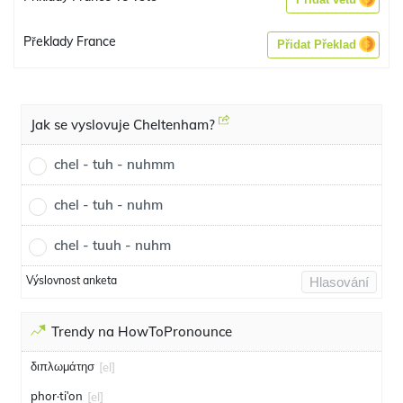
Překlady France
Přidat Překlad
Jak se vyslovuje Cheltenham?
chel - tuh - nuhmm
chel - tuh - nuhm
chel - tuuh - nuhm
Výslovnost anketa
Hlasování
Trendy na HowToPronounce
διπλωμάτησ
[el]
phor·tiʹon
[el]