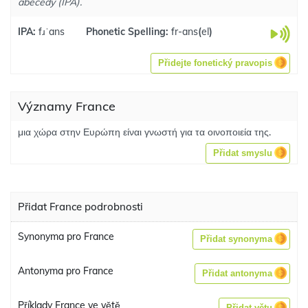
abecedy (IPA).
IPA:
fɹˈans
Phonetic Spelling:
fr-ans
(
el
)
Přidejte fonetický pravopis
Významy France
μια χώρα στην Ευρώπη είναι γνωστή για τα οινοποιεία της.
Přidat smyslu
Přidat France podrobnosti
Synonyma pro France
Přidat synonyma
Antonyma pro France
Přidat antonyma
Příklady France ve větě
Přidat větu