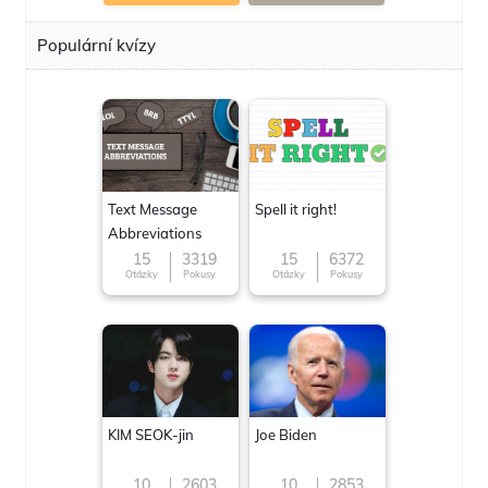
Populární kvízy
Text Message
Spell it right!
Abbreviations
15
3319
15
6372
Otázky
Pokusy
Otázky
Pokusy
KIM SEOK-jin
Joe Biden
10
2603
10
2853