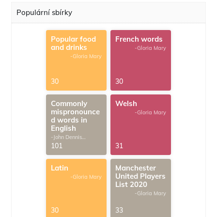
Populární sbírky
Popular food
French words
and drinks
-Gloria Mary
-Gloria Mary
30
30
Commonly
Welsh
mispronounce
-Gloria Mary
d words in
English
-John Dennis
G.Thomas
101
31
Latin
Manchester
United Players
-Gloria Mary
List 2020
-Gloria Mary
30
33