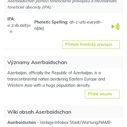
Aserbaidschan pomocí fonetického pravopisu a mezinárodní
fonetické abecedy (IPA).
IPA:
Phonetic Spelling:
ah-z-urb-eueyah-
ɑː.z.ɜb..aɪdʒɑ
n
(
de
)
ˈːn
Přidejte fonetický pravopis
Významy Aserbaidschan
Azerbaijan, officially the Republic of Azerbaijan, is a
transcontinental nation bordering Eastern Europe and
Western Asia with a huge population density.
Přidat smyslu
Wiki obsah Aserbaidschan
Aserbaidschan
- Vorlage:Infobox Staat/Wartung/NAME-