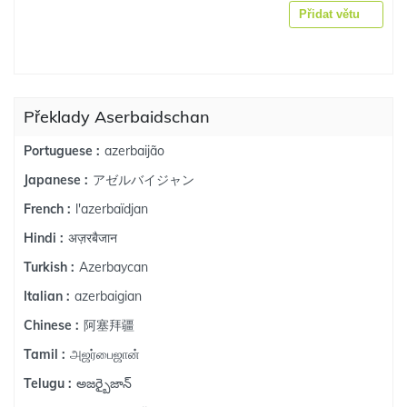
Přidat větu
Překlady Aserbaidschan
azerbaijão
Portuguese :
アゼルバイジャン
Japanese :
l'azerbaïdjan
French :
अज़रबैजान
Hindi :
Azerbaycan
Turkish :
azerbaigian
Italian :
阿塞拜疆
Chinese :
அஜர்பைஜான்
Tamil :
అజర్బైజాన్
Telugu :