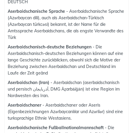
DEUTSCH
Aserbaidschanische Sprache
- Aserbaidschanische Sprache
(Azɘrbaycan dili), auch als Aserbaidschan-Türkisch
(Azərbaycan türkcəsi) bekannt, ist der Name für die
Amtssprache Aserbaidschans, die als engste Verwandte des
Türk
Aserbaidschanisch-deutsche Beziehungen
- Die
Aserbaidschanisch-deutschen Beziehungen können auf eine
lange Geschichte zurückblicken, obwohl sich die Motive der
Beziehung zwischen Aserbaidschan und Deutschland im
Laufe der Zeit geänd
Aserbaidschan (Iran)
- Aserbaidschan (aserbaidschanisch
und persisch آذربایجان, DMG Āẕarbāiǧān) ist eine Region im
Nordwesten des Iran.
Aserbaidschaner
- Aserbaidschaner oder Aseris
(Eigenbezeichnungen Azərbaycanlılar und Azərilər) sind eine
turksprachige Ethnie Westasiens.
Aserbaidschanische Fußballnationalmannschaft
- Die