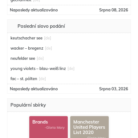
Naposledy aktualizováno
Srpna 08, 2026
Poslední slovo podání
keutschacher see
[de]
wacker – bregenz
[de]
neufelder see
[de]
young violets – blau-weiß linz
[de]
fac – st. pölten
[de]
Naposledy aktualizováno
Srpna 03, 2026
Populární sbírky
Brands
Manchester
United Players
-Gloria Mary
List 2020