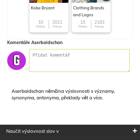
Kobe Bryant
Clothing Brands
and Logos
10
2021
15
2183
Otázky
Pokusy
Otázky
Pokusy
Komentáře Aserbaidschan
Aserbaidschan němčina výslovnosti s významy,
synonyma, antonyma, překlady vět a více.
Naučit výslovnost slov v