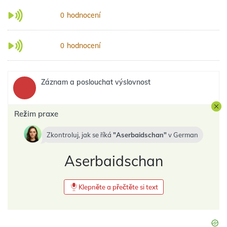
hodnocení
0
hodnocení
0
Záznam a poslouchat výslovnost
Režim praxe
Zkontroluj, jak se říká
Aserbaidschan
v
German
Aserbaidschan
Klepněte a přečtěte si text