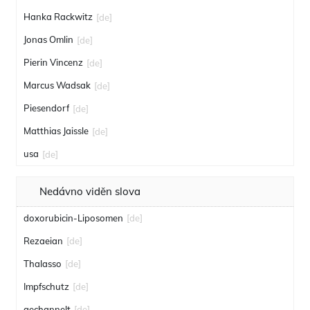
Hanka Rackwitz
[de]
Jonas Omlin
[de]
Pierin Vincenz
[de]
Marcus Wadsak
[de]
Piesendorf
[de]
Matthias Jaissle
[de]
usa
[de]
Nedávno viděn slova
doxorubicin-Liposomen
[de]
Rezaeian
[de]
Thalasso
[de]
Impfschutz
[de]
gechannelt
[de]