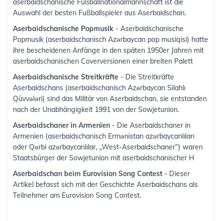
aserbaidschanische Fußballnationalmannschaft ist die
Auswahl der besten Fußballspieler aus Aserbaidschan.
Aserbaidschanische Popmusik
- Aserbaidschanische
Popmusik (aserbaidschanisch Azərbaycan pop musiqisi) hatte
ihre bescheidenen Anfänge in den späten 1950er Jahren mit
aserbaidschanischen Coverversionen einer breiten Palett
Aserbaidschanische Streitkräfte
- Die Streitkräfte
Aserbaidschans (aserbaidschanisch Azərbaycan Silahlı
Qüvvələri) sind das Militär von Aserbaidschan, sie entstanden
nach der Unabhängigkeit 1991 von der Sowjetunion.
Aserbaidschaner in Armenien
- Die Aserbaidschaner in
Armenien (aserbaidschanisch Ermənistan azərbaycanlıları
oder Qərbi azərbaycanlılar, „West-Aserbaidschaner“) waren
Staatsbürger der Sowjetunion mit aserbaidschanischer H
Aserbaidschan beim Eurovision Song Contest
- Dieser
Artikel befasst sich mit der Geschichte Aserbaidschans als
Teilnehmer am Eurovision Song Contest.