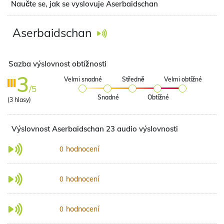
Naučte se, jak se vyslovuje Aserbaidschan
Aserbaidschan
Sazba výslovnost obtížnosti
3
Velmi snadné
Středně
Velmi obtížné
/5
Snadné
Obtížné
(
3
hlasy)
Výslovnost Aserbaidschan 23 audio výslovnosti
hodnocení
0
hodnocení
0
hodnocení
0