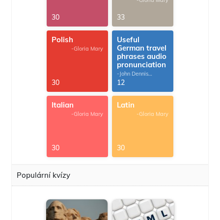
-Gloria Mary
30
33
Polish
Useful
German travel
-Gloria Mary
phrases audio
pronunciation
-John Dennis
G.Thomas
30
12
Italian
Latin
-Gloria Mary
-Gloria Mary
30
30
Populární kvízy