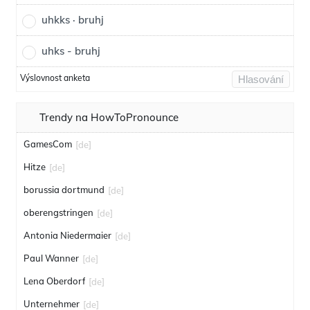
uhkks · bruhj
uhks - bruhj
Výslovnost anketa
Hlasování
Trendy na HowToPronounce
GamesCom
[de]
Hitze
[de]
borussia dortmund
[de]
oberengstringen
[de]
Antonia Niedermaier
[de]
Paul Wanner
[de]
Lena Oberdorf
[de]
Unternehmer
[de]