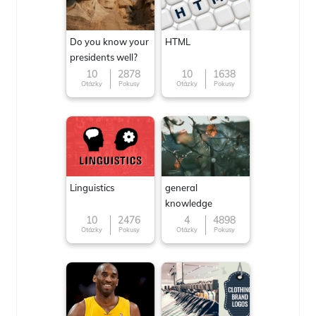
Do you know your
HTML
presidents well?
10
2878
10
1638
Otázky
Pokusy
Otázky
Pokusy
Linguistics
general
knowledge
10
2476
4
4898
Otázky
Pokusy
Otázky
Pokusy