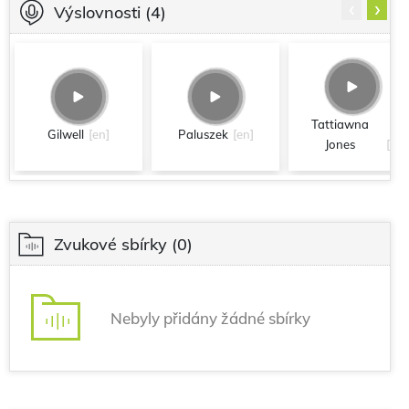
‹
›
Výslovnosti
(4)
Tattiawna
Gilwell
[en]
Paluszek
[en]
Jones
[en]
Zvukové sbírky
(0)
Nebyly přidány žádné sbírky