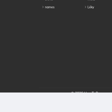
names
Léky
© 2026 HowToPronounce