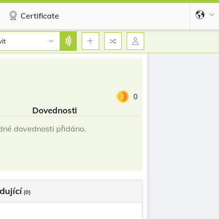
Certificate
it
0
Dovednosti
né dovednosti přidáno.
dující
(0)