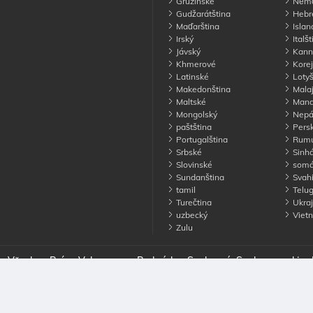
Gruzínské
Němč
Gudžarátština
Hebre
Maďarština
Islan
Irský
Italšt
Jávský
Kann
Khmerové
Korej
Latinské
Lotyš
Makedonština
Malaj
Maltské
Manda
Mongolský
Nepá
paštština
Pers
Portugalština
Rumu
Srbské
Sinhá
Slovinské
somá
Sundanština
Svahi
tamil
Telug
Turečtina
Ukraj
uzbecký
Viet
Zulu
. Všechna Práva Vyhrazena
Podmínky
Soukromí
Soubory cookie