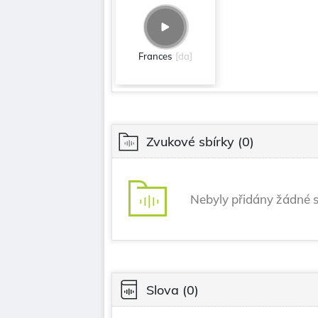
Frances
[da]
Zvukové sbírky
(0)
Nebyly přidány žádné s
Slova
(0)