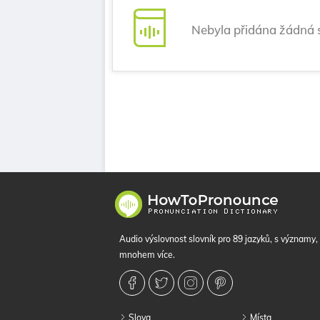
Nebyla přidána žádná 
Audio výslovnost slovník pro 89 jazyků, s významy
mnohem více.
Slova
Místa