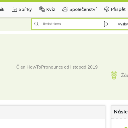
ík
Sbírky
Kvíz
Společenství
Přispět
Vyslov
Člen HowToPronounce od listopad 2019
Žád
Násle