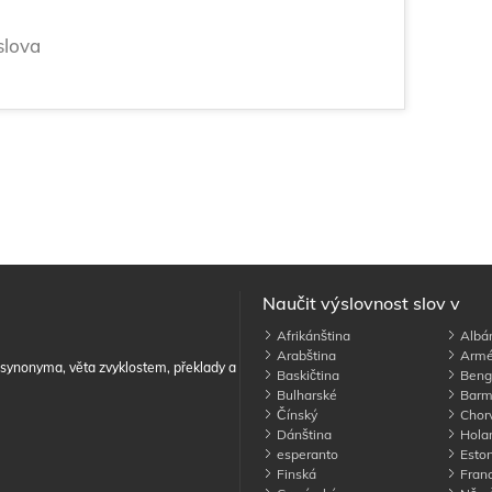
slova
Naučit výslovnost slov v
Afrikánština
Albán
Arabština
Armé
, synonyma, věta zvyklostem, překlady a
Baskičtina
Beng
Bulharské
Barm
Čínský
Chorv
Dánština
Holan
esperanto
Eston
Finská
Franc