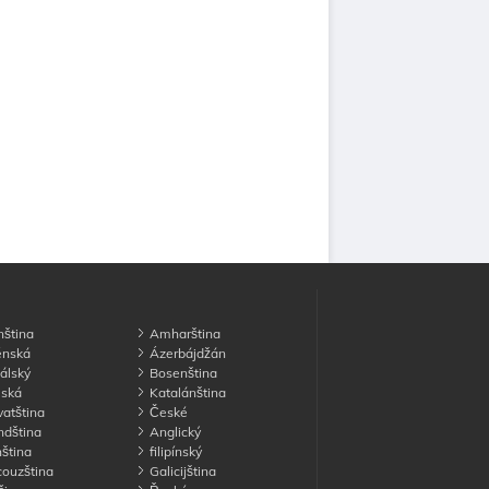
ština
Amharština
nská
Ázerbájdžán
álský
Bosenština
ská
Katalánština
atština
České
dština
Anglický
ština
filipínský
ouzština
Galicijština