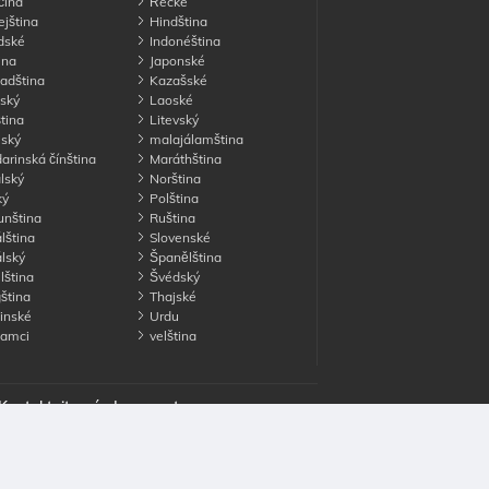
ina
Řecké
jština
Hindština
dské
Indonéština
ina
Japonské
adština
Kazašské
ský
Laoské
tina
Litevský
ský
malajálamština
rinská čínština
Maráthština
lský
Norština
ký
Polština
nština
Ruština
lština
Slovenské
lský
Španělština
lština
Švédský
ština
Thajské
inské
Urdu
namci
velština
Kontaktujte nás
Inzerovat