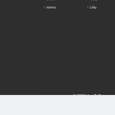
names
Léky
© 2026 HowToPronounce