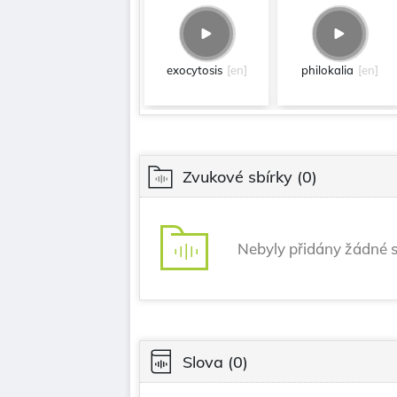
exocytosis
[en]
philokalia
[en]
Zvukové sbírky
(0)
Nebyly přidány žádné s
Slova
(0)