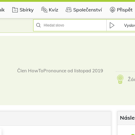
ík
Sbírky
Kvíz
Společenství
Přispět
Vyslov
Člen HowToPronounce od listopad 2019
Žád
Násle