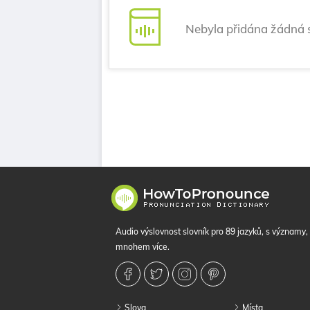
Nebyla přidána žádná 
Audio výslovnost slovník pro 89 jazyků, s významy
mnohem více.
Slova
Místa