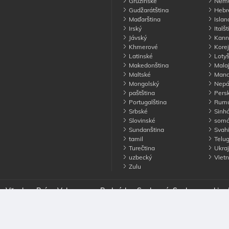
Gruzínské
Němč
Gudžarátština
Hebre
Maďarština
Islan
Irský
Italšt
Jávský
Kann
Khmerové
Korej
Latinské
Lotyš
Makedonština
Malaj
Maltské
Manda
Mongolský
Nepá
paštština
Pers
Portugalština
Rumu
Srbské
Sinhá
Slovinské
somá
Sundanština
Svahi
tamil
Telug
Turečtina
Ukraj
uzbecký
Viet
Zulu
. Všechna Práva Vyhrazena
Podmínky
Soukromí
Soubory cookie