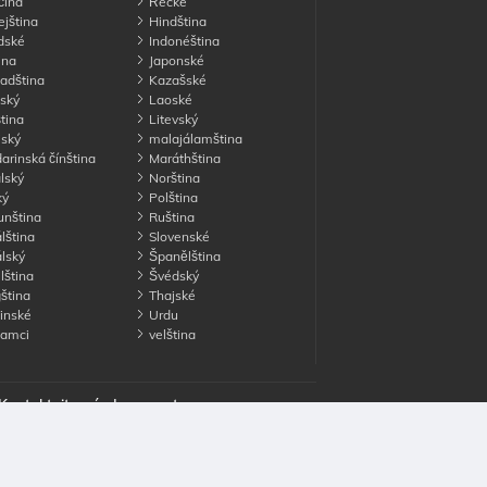
ina
Řecké
jština
Hindština
dské
Indonéština
ina
Japonské
adština
Kazašské
ský
Laoské
tina
Litevský
ský
malajálamština
rinská čínština
Maráthština
lský
Norština
ký
Polština
nština
Ruština
lština
Slovenské
lský
Španělština
lština
Švédský
ština
Thajské
inské
Urdu
namci
velština
Kontaktujte nás
Inzerovat