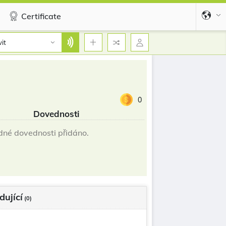
Certificate
it
0
Dovednosti
né dovednosti přidáno.
dující
(0)