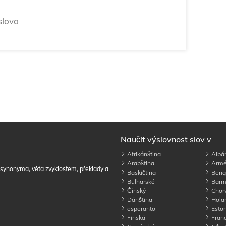
slova
Naučit výslovnost slov v
Afrikánština
Albán
Arabština
Armé
, synonyma, věta zvyklostem, překlady a
Baskičtina
Beng
Bulharské
Barm
Čínský
Chorv
Dánština
Holan
esperanto
Eston
Finská
Franc