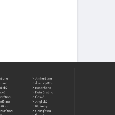
ština
Amharština
nská
Ázerbájdžán
álský
Bosenština
ská
Katalánština
atština
České
dština
Anglický
ština
filipínský
ouzština
Galicijština