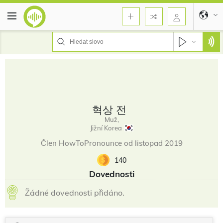
혁상 전
Muž,
Jižní Korea
Člen HowToPronounce od listopad 2019
140
Dovednosti
Žádné dovednosti přidáno.