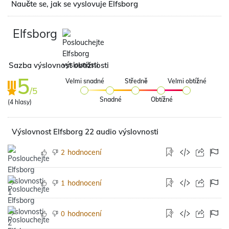
Naučte se, jak se vyslovuje Elfsborg
Elfsborg
Sazba výslovnost obtížnosti
5
Velmi snadné
Středně
Velmi obtížné
/5
Snadné
Obtížné
(
4
hlasy)
Výslovnost Elfsborg 22 audio výslovnosti
hodnocení
2
hodnocení
1
hodnocení
0