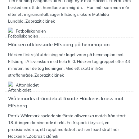
Tim Rönning tvingades till ett tidigt byte mot Häcken. Efteråt kom
besked om att det handlade om migrän. - Han mår som man mår
efter ett migränanfall, säger Elfsborgs läkare Mathilda
Lundbla..
Zobrazit článek
Fotbollskanalen
Häcken utklassade Elfsborg på hemmaplan
Häcken fick rejäl utdelning när laget vann på hemmaplan mot
Elfsborg i Allsvenskan med hela 6–0. Häcken tog greppet efter 43
minuter, när de tog ledningen. Med ett skott inifrån
straffområde..
Zobrazit článek
Aftonbladet
Wålemarks drömdebut fixade Häckens kross mot
Elfsborg
Patrik Wålemark spelade sin första allsvenska match från start.
18-åringen dominerade direkt. En frispark i krysset, en
precisionshörna, ett rappt markskott och en fixad straff när
Häcken kr..
Zobrazit článek