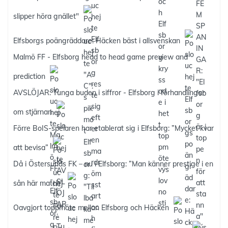
slipper höra gnället"
Elfsborgs poängräddare: Häcken bäst i allsvenskan
Malmö FF - Elfsborg head to head game preview and
prediction
AVSLÖJAR: Tunga buden i siffror - Elfsborg i förhandlingar
om stjärnan
Förre BoIS-spelaren har etablerat sig i Elfsborg: ”Mycket kvar
att bevisa”
Då i Östersunds FK – nu i Elfsborg: ”Man känner prestige i en
sån här match”
Oavgjort toppmöte mellan Elfsborg och Häcken