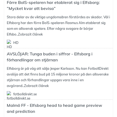
Förre BoIS-spelaren har etablerat sig i Elfsborg:
”Mycket kvar att bevisa”
Stora delar av de viktiga ungdomsåren förstördes av skador. Väl i
Elfsborg har den förre BoIS-spelaren Rasmus Alm etablerat sig
som en allsvensk spelare. Efter några svagare år börjar
Elfsbo..
Zobrazit článek
HD
AVSLÖJAR: Tunga buden i siffror - Elfsborg i
förhandlingar om stjärnan
Elfsborg är på väg att sälja Jesper Karlsson. Nu kan FotbollDirekt
avslöja att det finns bud på 15 miljoner kronor på den allsvenske
stjärnan och förhandlingar uppges vara inne i en
avgörand..
Zobrazit článek
fotbolldirekt.se
Malmö FF - Elfsborg head to head game preview
and prediction