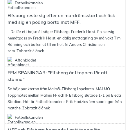
Fotbollskanalen
Elfsborg reste sig efter en mardrömsstart och fick
med sig en poäng borta mot MFF.
– De får ett bajsmål, säger Elfsborgs Frederik Holst. En slarvig
hemåtpass av Fredrik Holst, en dålig mottagning av målvakt Tim
Rönning och bollen ut till en helt fri Anders Christiansen
som..
Zobrazit článek
Aftonbladet
FEM SPANINGAR: "Elfsborg är i toppen för att
stanna"
Se höjdpunkterna från Malmö-Elfsborg i spelaren. MALMÖ.
Toppmötet mellan Malmö FF och IF Elfsborg slutade 1-1 på Eleda
Stadion. Här är Fotbollskanalens Erik Hadzics fem spaningar från
matche..
Zobrazit článek
Fotbollskanalen
MFF och Elfsborg kryssade i hett toppmöte