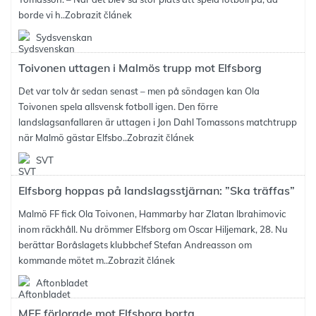
borde vi h..
Zobrazit článek
Sydsvenskan
Toivonen uttagen i Malmös trupp mot Elfsborg
Det var tolv år sedan senast – men på söndagen kan Ola
Toivonen spela allsvensk fotboll igen. Den förre
landslagsanfallaren är uttagen i Jon Dahl Tomassons matchtrupp
när Malmö gästar Elfsbo..
Zobrazit článek
SVT
Elfsborg hoppas på landslagsstjärnan: ”Ska träffas”
Malmö FF fick Ola Toivonen, Hammarby har Zlatan Ibrahimovic
inom räckhåll. Nu drömmer Elfsborg om Oscar Hiljemark, 28. Nu
berättar Boråslagets klubbchef Stefan Andreasson om
kommande mötet m..
Zobrazit článek
Aftonbladet
MFF förlorade mot Elfsborg borta