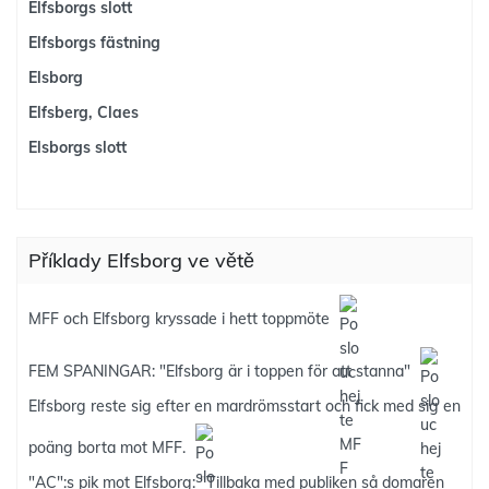
Elfsborgs slott
Elfsborgs fästning
Elsborg
Elfsberg, Claes
Elsborgs slott
Příklady Elfsborg ve větě
MFF och Elfsborg kryssade i hett toppmöte
FEM SPANINGAR: "Elfsborg är i toppen för att stanna"
Elfsborg reste sig efter en mardrömsstart och fick med sig en
poäng borta mot MFF.
"AC":s pik mot Elfsborg: "Tillbaka med publiken så domaren