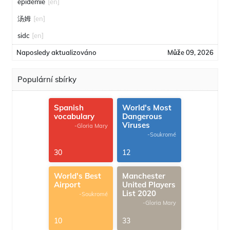
épidémie
[en]
汤姆
[en]
sidc
[en]
Naposledy aktualizováno
Může 09, 2026
Populární sbírky
Spanish
World's Most
vocabulary
Dangerous
Viruses
-Gloria Mary
-Soukromé
30
12
World's Best
Manchester
Airport
United Players
List 2020
-Soukromé
-Gloria Mary
10
33