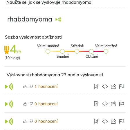
Naučte se, jak se vyslovuje rhabdomyoma
rhabdomyoma
Sazba výslovnost obtížnosti
4
Velmi snadné
Středně
Velmi obtížné
/5
Snadné
Obtížné
(
10
hlasy)
Výslovnost rhabdomyoma 23 audio výslovnosti
hodnocení
1
hodnocení
0
hodnocení
0