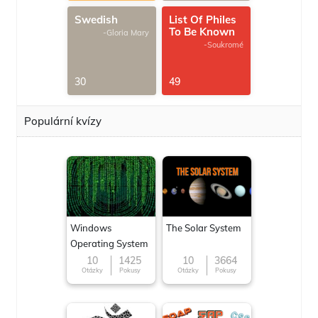
Swedish
List Of Philes
To Be Known
-Gloria Mary
-Soukromé
30
49
Populární kvízy
Windows
The Solar System
Operating System
10
1425
10
3664
Otázky
Pokusy
Otázky
Pokusy