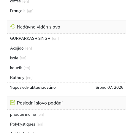
coffee
[en]
François
[en]
Nedávno viděn slova
GURPARKASH SINGH
[en]
Acojido
[en]
Isaie
[en]
koueik
[en]
Bathaly
[en]
Naposledy aktualizováno
Srpna 07, 2026
Poslední slovo podání
phoque moine
[en]
Polykystiques
[en]