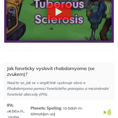
Jak foneticky vyslovit rhabdomyoma (se
zvukem)?
Naučte se, jak se v angličtině vyslovuje slovo a
Rhabdomyoma pomocí fonetického pravopisu a mezinárodní
fonetické abecedy (IPA).
IPA:
Phonetic Spelling:
ra-bduh-m-
ɹæ.bd.ə.m..
iohmuh
(
en-us
)
ˈɪoʊmə