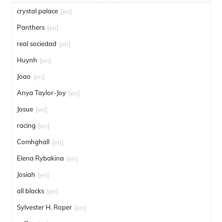
crystal palace
[en]
Panthers
[en]
real sociedad
[en]
Huynh
[en]
Joao
[en]
Anya Taylor-Joy
[en]
Josue
[en]
racing
[en]
Comhghall
[en]
Elena Rybakina
[en]
Josiah
[en]
all blacks
[en]
Sylvester H. Roper
[en]