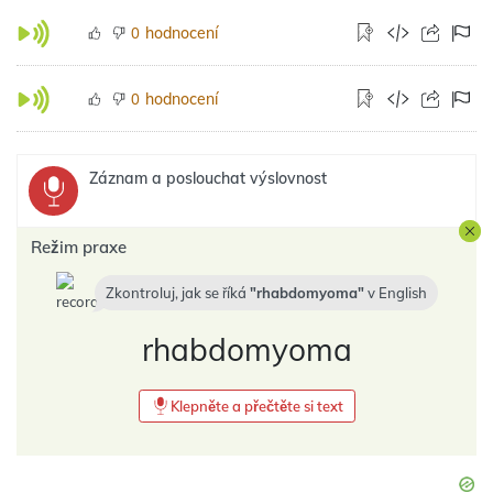
hodnocení
0
hodnocení
0
Záznam a poslouchat výslovnost
Režim praxe
Zkontroluj, jak se říká
rhabdomyoma
v
English
rhabdomyoma
Klepněte a přečtěte si text