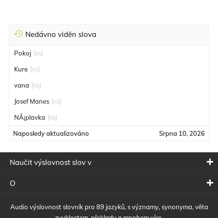
Nedávno viděn slova
Pokoj
[cs]
Kure
[cs]
vana
[cs]
Josef Manes
[cs]
NÃ¡plavka
[cs]
Naposledy aktualizováno
Srpna 10, 2026
Naučit výslovnost slov v
O
Audio výslovnost slovník pro 89 jazyků, s významy, synonyma, věta
zvyklostem, překlady a mnohem více.