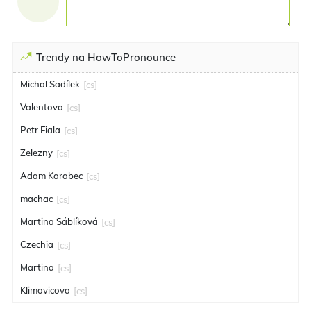
Trendy na HowToPronounce
Michal Sadílek
[cs]
Valentova
[cs]
Petr Fiala
[cs]
Zelezny
[cs]
Adam Karabec
[cs]
machac
[cs]
Martina Sáblíková
[cs]
Czechia
[cs]
Martina
[cs]
Klimovicova
[cs]