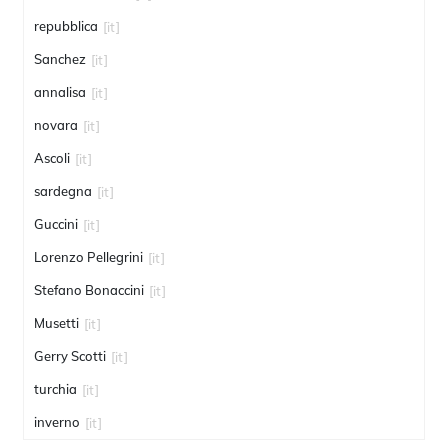
repubblica
[it]
Sanchez
[it]
annalisa
[it]
novara
[it]
Ascoli
[it]
sardegna
[it]
Guccini
[it]
Lorenzo Pellegrini
[it]
Stefano Bonaccini
[it]
Musetti
[it]
Gerry Scotti
[it]
turchia
[it]
inverno
[it]