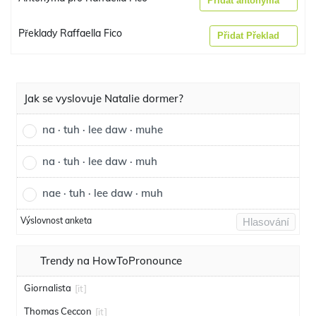
Přidat antonyma
Překlady Raffaella Fico
Přidat Překlad
Jak se vyslovuje Natalie dormer?
na · tuh · lee daw · muhe
na · tuh · lee daw · muh
nae · tuh · lee daw · muh
Výslovnost anketa
Hlasování
Trendy na HowToPronounce
Giornalista
[it]
Thomas Ceccon
[it]