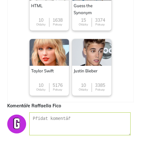
HTML
Guess the
Synonym
10
1638
15
3374
Otázky
Pokusy
Otázky
Pokusy
Taylor Swift
Justin Bieber
10
5176
10
3385
Otázky
Pokusy
Otázky
Pokusy
Komentáře Raffaella Fico