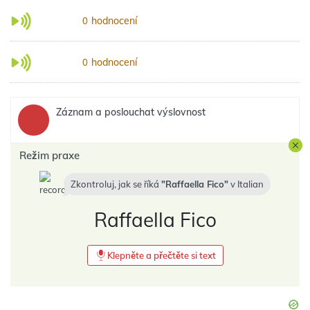
hodnocení
0
hodnocení
0
Záznam a poslouchat výslovnost
Režim praxe
Zkontroluj, jak se říká
Raffaella Fico
v
Italian
Raffaella Fico
Klepněte a přečtěte si text