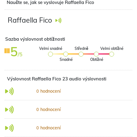
Naučte se, jak se vyslovuje Raffaella Fico
Raffaella Fico
Sazba výslovnost obtížnosti
5
Velmi snadné
Středně
Velmi obtížné
/5
Snadné
Obtížné
Výslovnost Raffaella Fico 23 audio výslovnosti
hodnocení
0
hodnocení
0
hodnocení
0