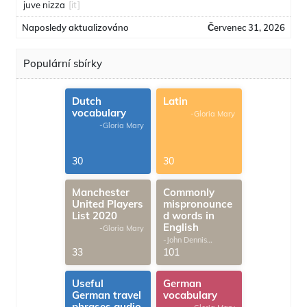
juve nizza
[it]
Naposledy aktualizováno
Červenec 31, 2026
Populární sbírky
Dutch
Latin
vocabulary
-Gloria Mary
-Gloria Mary
30
30
Manchester
Commonly
United Players
mispronounce
List 2020
d words in
English
-Gloria Mary
-John Dennis
G.Thomas
33
101
Useful
German
German travel
vocabulary
phrases audio