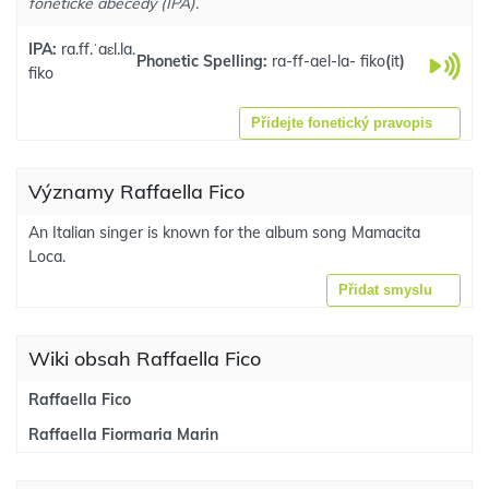
fonetické abecedy (IPA).
IPA:
ra.ff.ˈaɛl.la.
Phonetic Spelling:
ra-ff-ael-la- fiko
(
it
)
fiko
Přidejte fonetický pravopis
Významy Raffaella Fico
An Italian singer is known for the album song Mamacita
Loca.
Přidat smyslu
Wiki obsah Raffaella Fico
Raffaella Fico
Raffaella Fiormaria Marin