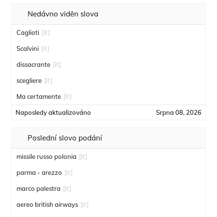
Nedávno viděn slova
Caglioti
[it]
Scalvini
[it]
dissacrante
[it]
scegliere
[it]
Ma certamente
[it]
Naposledy aktualizováno
Srpna 08, 2026
Poslední slovo podání
missile russo polonia
[it]
parma - arezzo
[it]
marco palestra
[it]
aereo british airways
[it]