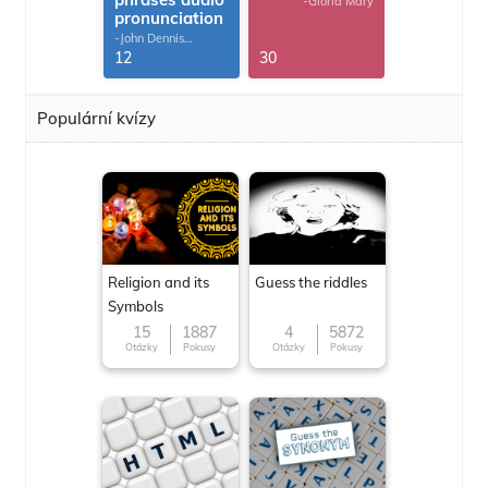
-Gloria Mary
pronunciation
-John Dennis
G.Thomas
12
30
Populární kvízy
Religion and its
Guess the riddles
Symbols
15
1887
4
5872
Otázky
Pokusy
Otázky
Pokusy