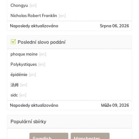
Chongyu
[en]
Nicholas Robert Franklin
[en]
Naposledy aktualizováno
Srpna 06, 2026
Poslední slovo podání
phoque moine
[en]
Polykystiques
[en]
épidémie
[en]
汤姆
[en]
sidc
[en]
Naposledy aktualizováno
Může 09, 2026
Populární sbírky
Swedish
Manchester