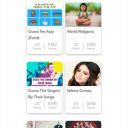
Guess the App
World Religions
(Food)
10
5362
10
3360
Otázky
Pokusy
Otázky
Pokusy
Guess The Singers
Selena Gomez
By Their Songs
15
8390
10
3058
Otázky
Pokusy
Otázky
Pokusy