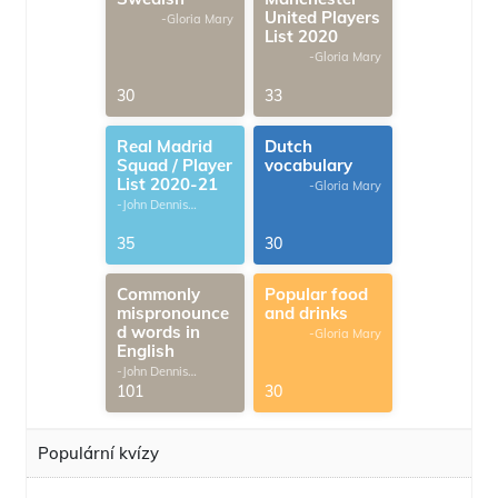
United Players
-Gloria Mary
List 2020
-Gloria Mary
30
33
Real Madrid
Dutch
Squad / Player
vocabulary
List 2020-21
-Gloria Mary
-John Dennis
G.Thomas
35
30
Commonly
Popular food
mispronounce
and drinks
d words in
-Gloria Mary
English
-John Dennis
G.Thomas
101
30
Populární kvízy