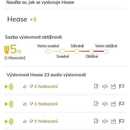
Naučte se, jak se vyslovuje Hease
Hease
Sazba výslovnost obtížnosti
5
Velmi snadné
Středně
Velmi obtížné
/5
Snadné
Obtížné
(
1
Hlasování)
Výslovnost Hease 23 audio výslovnosti
hodnocení
0
hodnocení
0
hodnocení
0