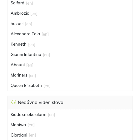
Salford
[en]
Ambrozic
[en]
hazael
[en]
Alexandra Eala
[en]
Kenneth
[en]
Gianni Infantino
[en]
Abouni
[en]
Mariners
[en]
Queen Elizabeth
[en]
Nedávno viděn slova
Kidde smoke alarm
[en]
Maniwa
[en]
Giordani
[en]