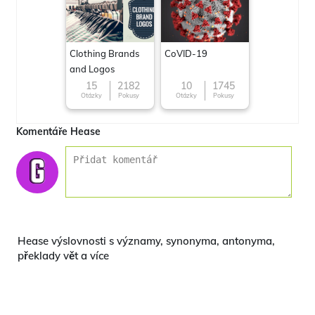
Clothing Brands
CoVID-19
and Logos
15
2182
10
1745
Otázky
Pokusy
Otázky
Pokusy
Komentáře Hease
Hease výslovnosti s významy, synonyma, antonyma,
překlady vět a více