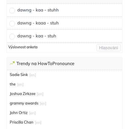
dawng - kaa - stuhh
dawng - kaaa - stuh
dawng - kaa - stuh
Výslovnost anketa
Hlasování
Trendy na HowToPronounce
Sadie Sink
[en]
the
[en]
Joshua Zirkzee
[en]
grammy awards
[en]
John Ortiz
[en]
Priscilla Chan
[en]