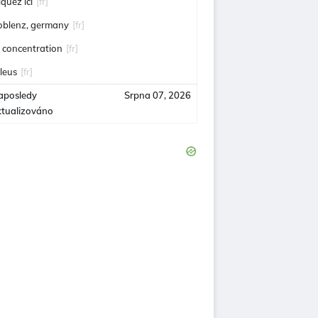
iquez ici
[fr]
oblenz, germany
[fr]
a concentration
[fr]
ileus
[fr]
aposledy
Srpna 07, 2026
ktualizováno