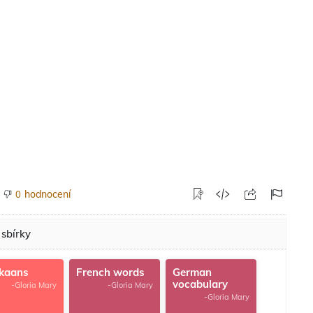
hodnocení
0
 sbírky
ikaans
French words
German
vocabulary
-Gloria Mary
-Gloria Mary
-Gloria Mary