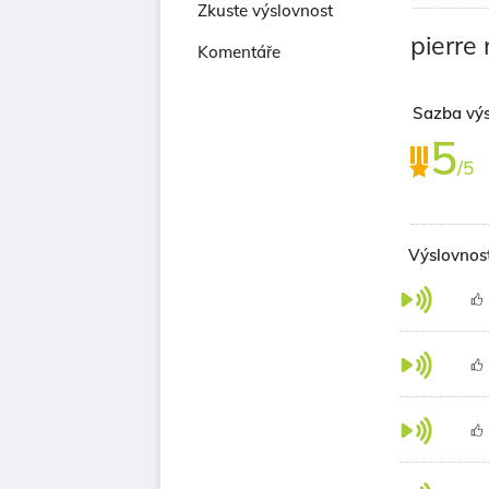
Zkuste výslovnost
pierre
Komentáře
Sazba výs
5
/5
Výslovnost