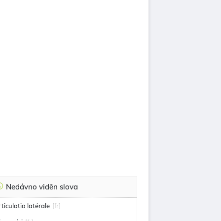
Nedávno viděn slova
rticulatio latérale
[fr]