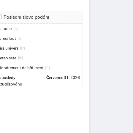
Poslední slovo podání
ip radio
[fr]
aresi foot
[fr]
iss univers
[fr]
eteo sete
[fr]
ffondrement de bâtiment
[fr]
aposledy
Červenec 31, 2026
ktualizováno