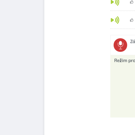
Zá
Režim pr