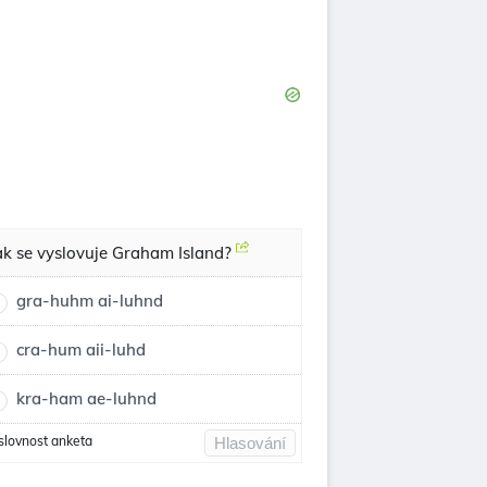
ak se vyslovuje Graham Island?
gra-huhm ai-luhnd
cra-hum aii-luhd
kra-ham ae-luhnd
slovnost anketa
Hlasování