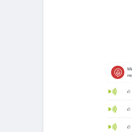
Mů
ne