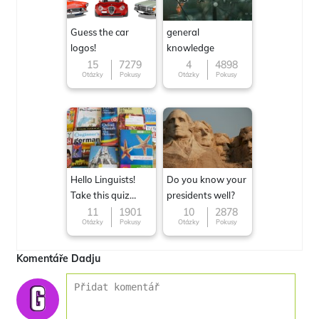
Guess the car
general
logos!
knowledge
15
7279
4
4898
Otázky
Pokusy
Otázky
Pokusy
Hello Linguists!
Do you know your
Take this quiz
presidents well?
now!
11
1901
10
2878
Otázky
Pokusy
Otázky
Pokusy
Komentáře Dadju