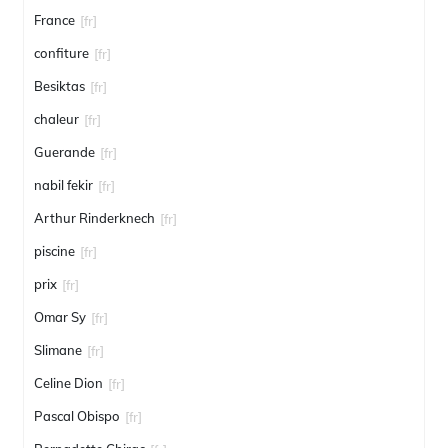
France
[fr]
confiture
[fr]
Besiktas
[fr]
chaleur
[fr]
Guerande
[fr]
nabil fekir
[fr]
Arthur Rinderknech
[fr]
piscine
[fr]
prix
[fr]
Omar Sy
[fr]
Slimane
[fr]
Celine Dion
[fr]
Pascal Obispo
[fr]