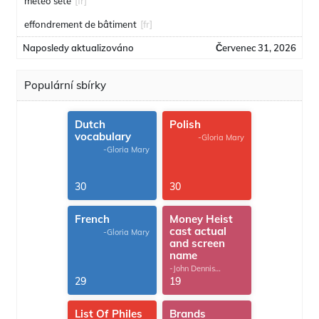
meteo sete
[fr]
effondrement de bâtiment
[fr]
Naposledy aktualizováno
Červenec 31, 2026
Populární sbírky
Dutch
Polish
vocabulary
-Gloria Mary
-Gloria Mary
30
30
French
Money Heist
cast actual
-Gloria Mary
and screen
name
-John Dennis
G.Thomas
29
19
List Of Philes
Brands