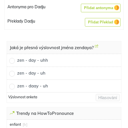
Antonyma pro Dadju
Přidat antonyma
Překlady Dadju
Přidat Překlad
Jaká je přesná výslovnost jména zendaya?
zen - day - uhh
zen - day - uh
zen - daay - uh
Výslovnost anketa
Hlasování
Trendy na HowToPronounce
enfant
[fr]