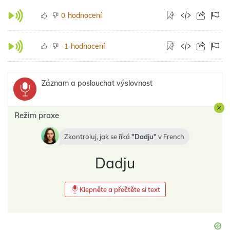
hodnocení
0
hodnocení
-1
Záznam a poslouchat výslovnost
Režim praxe
Zkontroluj, jak se říká
Dadju
v
French
Dadju
Klepněte a přečtěte si text