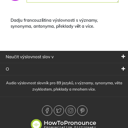
Dadju francouzština výslovnosti s významy,
synonyma, antonyma, překlady vět a více.
Naučit výslovnost slov v
O
Audio výslovnost slovník pro 89 jazyků, s významy, synonyma, věta
zvyklostem, překlady a mnohem více.