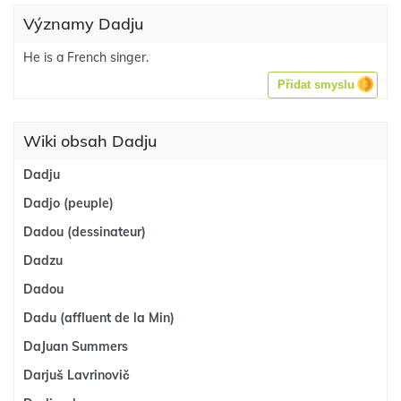
Významy Dadju
He is a French singer.
Přidat smyslu
Wiki obsah Dadju
Dadju
Dadjo (peuple)
Dadou (dessinateur)
Dadzu
Dadou
Dadu (affluent de la Min)
DaJuan Summers
Darjuš Lavrinovič