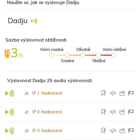
Naučte se, jak se vyslovuje Dadju
Dadju
Sazba výslovnost obtížnosti
3
Velmi snadné
Středně
Velmi obtížné
/5
Snadné
Obtížné
Výslovnost Dadju 25 audio výslovnosti
hodnocení
1
hodnocení
0
hodnocení
0