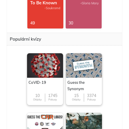
To Be Known
-Gloria Mary
-Soukromé
49
30
Populární kvízy
CoVID-19
Guess the
Synonym
10
1745
15
3374
Otázky
Pokusy
Otázky
Pokusy