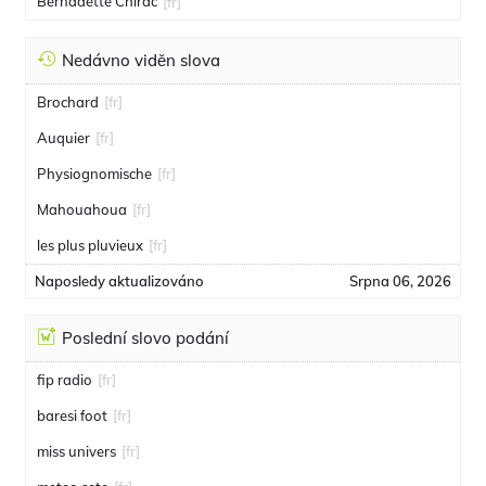
Bernadette Chirac
[fr]
Nedávno viděn slova
Brochard
[fr]
Auquier
[fr]
Physiognomische
[fr]
Mahouahoua
[fr]
les plus pluvieux
[fr]
Naposledy aktualizováno
Srpna 06, 2026
Poslední slovo podání
fip radio
[fr]
baresi foot
[fr]
miss univers
[fr]