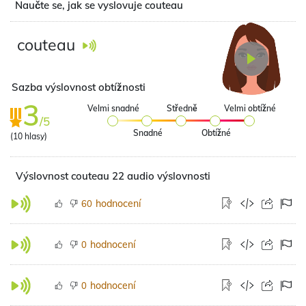
Naučte se, jak se vyslovuje couteau
couteau
Sazba výslovnost obtížnosti
3
Velmi snadné
Středně
Velmi obtížné
/5
Snadné
Obtížné
(
10
hlasy)
Výslovnost couteau 22 audio výslovnosti
hodnocení
60
hodnocení
0
hodnocení
0