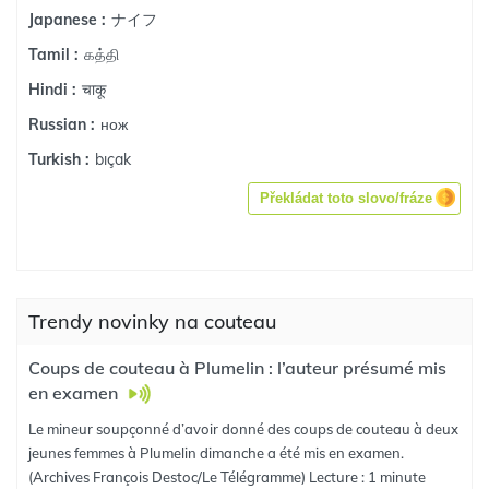
ナイフ
Japanese :
கத்தி
Tamil :
चाकू
Hindi :
нож
Russian :
bıçak
Turkish :
Překládat toto slovo/fráze
Trendy novinky na couteau
Coups de couteau à Plumelin : l’auteur présumé mis
en examen
Le mineur soupçonné d’avoir donné des coups de couteau à deux
jeunes femmes à Plumelin dimanche a été mis en examen.
(Archives François Destoc/Le Télégramme) Lecture : 1 minute