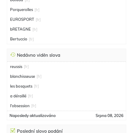
Porquerolles
[fr]
EUROSPORT
[fr]
bRETAGNE
[fr]
Bertuccio
[fr]
Nedávno viděn slova
reussis
[fr]
blanchisseuse
[fr]
les bosquets
[fr]
a déraillé
[fr]
l'obsession
[fr]
Naposledy aktualizováno
Srpna 08, 2026
Poslední slovo podání