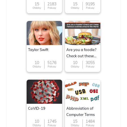
15
2183
15
9195
Otázky
Pokusy
Otázky
Pokusy
Taylor Swift
Are you a foodie?
Check out these
Famous cuisines
10
5176
10
3055
Otázky
Pokusy
Otázky
Pokusy
around the World
CoVID-19
Abbreviation of
Computer Terms
10
1745
15
1484
Otázky
Pokusy
Otázky
Pokusy