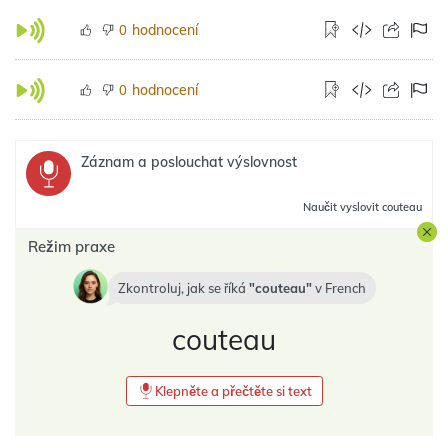
hodnocení
0
hodnocení
0
Záznam a poslouchat výslovnost
Naučit
vyslovit couteau
Režim praxe
Zkontroluj, jak se říká
couteau
v
French
couteau
Klepněte a přečtěte si text