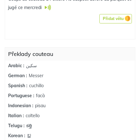
jugé ce mercredi
Přidat větu
Překlady couteau
سكين
Arabic :
Messer
German :
cuchillo
Spanish :
facà
Portuguese :
pisau
Indonesian :
coltello
Italian :
కత్తి
Telugu :
칼
Korean :