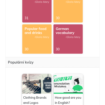
-Gloria Mary
-Gloria Mary
31
30
Popular food
German
and drinks
vocabulary
-Gloria Mary
-Gloria Mary
30
30
Populární kvízy
Clothing Brands
How good are you
and Logos
in English?