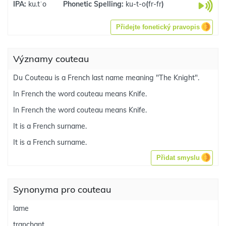
IPA:
ku.tˈo
Phonetic Spelling:
ku-t-o
(
fr-fr
)
Přidejte fonetický pravopis
Významy couteau
Du Couteau is a French last name meaning "The Knight".
In French the word couteau means Knife.
In French the word couteau means Knife.
It is a French surname.
It is a French surname.
Přidat smyslu
Synonyma pro couteau
lame
tranchant