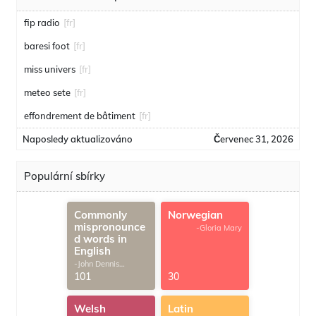
fip radio
[fr]
baresi foot
[fr]
miss univers
[fr]
meteo sete
[fr]
effondrement de bâtiment
[fr]
Naposledy aktualizováno
Červenec 31, 2026
Populární sbírky
Commonly
Norwegian
mispronounce
-Gloria Mary
d words in
English
-John Dennis
G.Thomas
101
30
Welsh
Latin