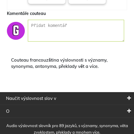
Komentáře couteau
Couteau francouzština výslovnosti s významy,
synonyma, antonyma, překlady vět a více.
Naučit výslovnost slov v
O
Audio výslovnost slovník pro 89 jazyků, s významy, synonyma, věta
zvyklostem, překlady a mnohem více.