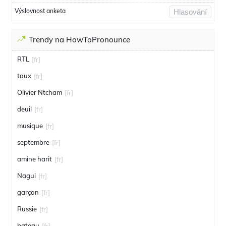
Výslovnost anketa
Hlasování
Trendy na HowToPronounce
RTL
[fr]
taux
[fr]
Olivier Ntcham
[fr]
deuil
[fr]
musique
[fr]
septembre
[fr]
amine harit
[fr]
Nagui
[fr]
garçon
[fr]
Russie
[fr]
bateau
[fr]