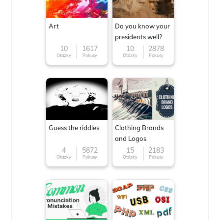
Art
Do you know your
presidents well?
10
1617
10
2878
Otázky
Pokusy
Otázky
Pokusy
Guess the riddles
Clothing Brands
and Logos
4
5872
15
2183
Otázky
Pokusy
Otázky
Pokusy