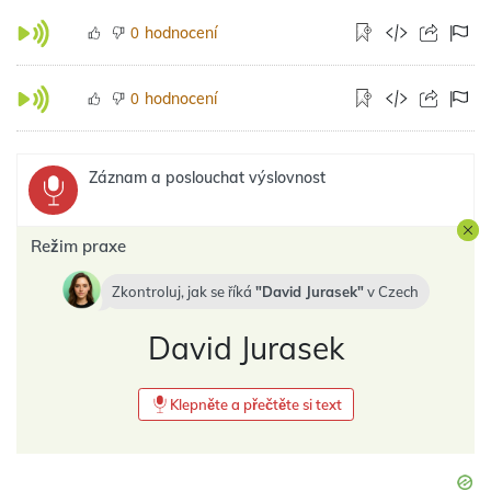
hodnocení
0
hodnocení
0
Záznam a poslouchat výslovnost
Režim praxe
Zkontroluj, jak se říká
David Jurasek
v
Czech
David Jurasek
Klepněte a přečtěte si text