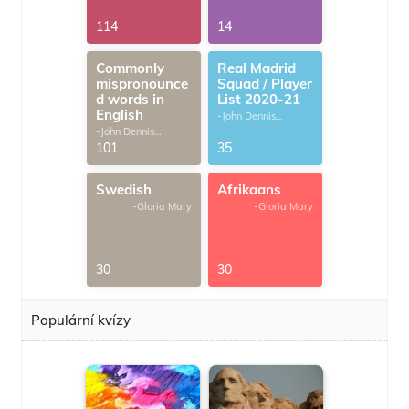
114
14
Commonly
Real Madrid
mispronounce
Squad / Player
d words in
List 2020-21
English
-John Dennis
G.Thomas
-John Dennis
G.Thomas
101
35
Swedish
Afrikaans
-Gloria Mary
-Gloria Mary
30
30
Populární kvízy