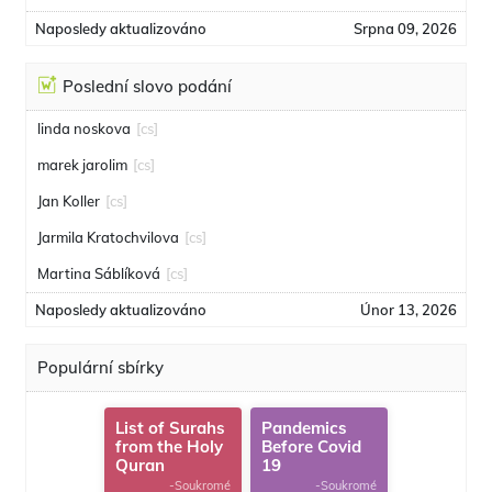
Naposledy aktualizováno
Srpna 09, 2026
Poslední slovo podání
linda noskova
[cs]
marek jarolim
[cs]
Jan Koller
[cs]
Jarmila Kratochvilova
[cs]
Martina Sáblíková
[cs]
Naposledy aktualizováno
Únor 13, 2026
Populární sbírky
List of Surahs
Pandemics
from the Holy
Before Covid
Quran
19
-Soukromé
-Soukromé