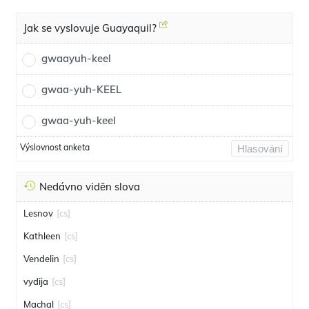
Jak se vyslovuje Guayaquil?
gwaayuh-keel
gwaa-yuh-KEEL
gwaa-yuh-keel
Výslovnost anketa
Hlasování
Nedávno viděn slova
Lesnov
[cs]
Kathleen
[cs]
Vendelin
[cs]
vydija
[cs]
Machal
[cs]