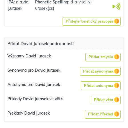
IPA:
dˈa.v.id
Phonetic Spelling:
d-a-v-id -y-
.j.urasek
urasek
(
cs
)
Přidejte fonetický pravopis
Přidat David Jurasek podrobnosti
Významy David Jurasek
Přidat smyslu
Synonyma pro David Jurasek
Přidat synonyma
Antonyma pro David Jurasek
Přidat antonyma
Příklady David Jurasek ve větě
Přidat větu
Překlady David Jurasek
Přidat Překlad