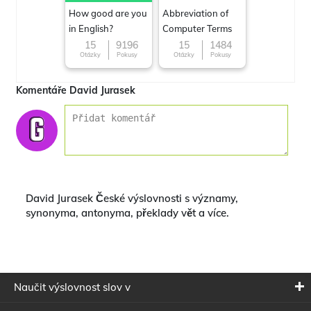
How good are you
Abbreviation of
in English?
Computer Terms
15
9196
15
1484
Otázky
Pokusy
Otázky
Pokusy
Komentáře David Jurasek
David Jurasek České výslovnosti s významy,
synonyma, antonyma, překlady vět a více.
Naučit výslovnost slov v