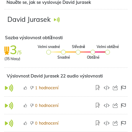
Naučte se, jak se vyslovuje David Jurasek
David Jurasek
Sazba výslovnost obtížnosti
3
Velmi snadné
Středně
Velmi obtížné
/5
Snadné
Obtížné
(
35
hlasy)
Výslovnost David Jurasek 22 audio výslovnosti
hodnocení
1
hodnocení
0
hodnocení
0