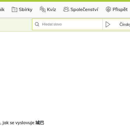
ík
Sbírky
Kvíz
Společenství
Přispět
Čínsk
, jak se vyslovuje 城巴