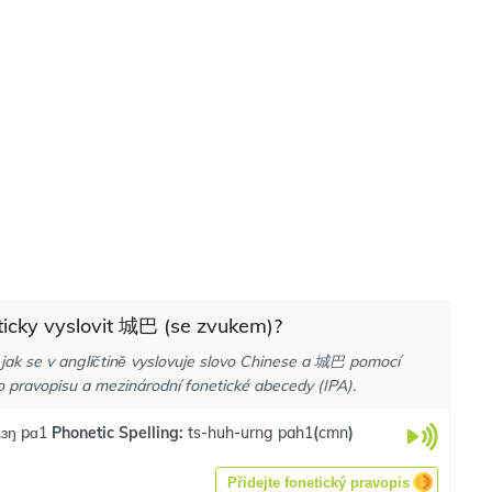
ticky vyslovit 城巴 (se zvukem)?
 jak se v angličtině vyslovuje slovo Chinese a 城巴 pomocí
o pravopisu a mezinárodní fonetické abecedy (IPA).
.ɜŋ pɑ1
Phonetic Spelling:
ts-huh-urng pah1
(
cmn
)
Přidejte fonetický pravopis