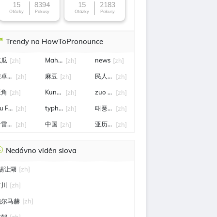
15
8394
15
2183
Otázky
Pokusy
Otázky
Pokusy
Trendy na HowToPronounce
吃瓜
MahJong
news
[zh]
[zh]
[zh]
陳卓賢演唱會
麻豆
民人口
[zh]
[zh]
[zh]
旺角
Kung Hei fat Choi
zuo xia
[zh]
[zh]
[zh]
iu Fang
typhoon noul (typhoon no.12)
태풍 노을
[zh]
[zh]
[zh]
哈雷奎恩
中国
亚历山大*路德维希
[zh]
[zh]
[zh]
Nedávno viděn slova
-锡让湖
[zh]
村川
[zh]
施尔马赫
[zh]