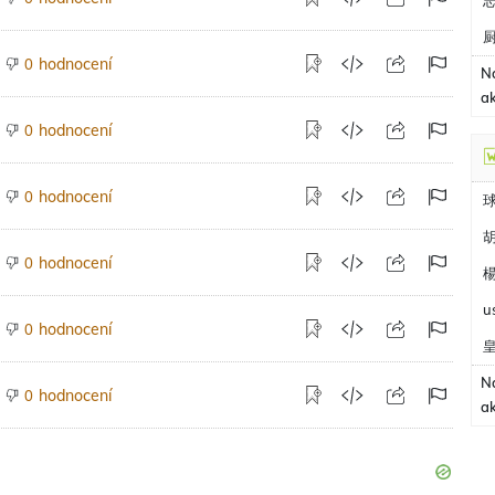
hodnocení
0
N
a
hodnocení
0
hodnocení
0
胡
hodnocení
0
楊
u
hodnocení
0
N
hodnocení
0
a