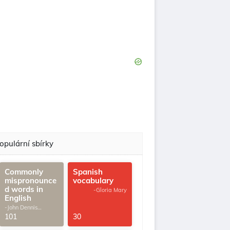
opulární sbírky
Commonly
Spanish
mispronounce
vocabulary
d words in
-Gloria Mary
English
-John Dennis
G.Thomas
101
30