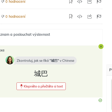
hodnocení
0
hodnocení
0
znam a poslouchat výslovnost
axe
Zkontroluj, jak se říká
城巴
v
Chinese
P
城巴
Klepněte a přečtěte si text