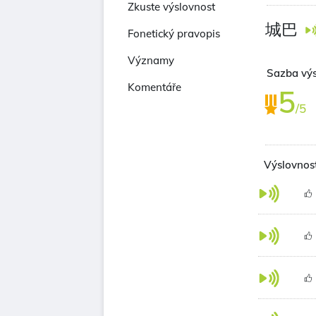
Zkuste výslovnost
城巴
Fonetický pravopis
Významy
Sazba výs
Komentáře
5
/5
Výslovnos