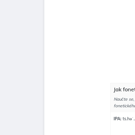
Jak fone
Naučte se,
fonetickéh
IPA:
ts.həˈ.