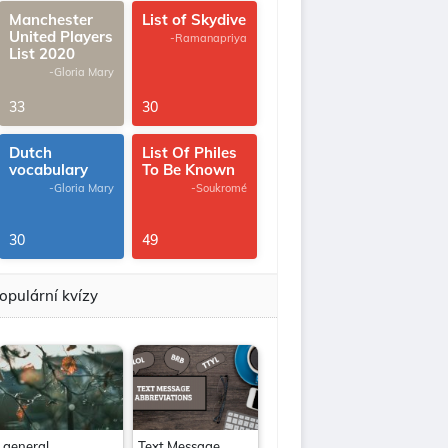
Manchester
List of Skydive
United Players
-Ramanapriya
List 2020
-Gloria Mary
33
30
Dutch
List Of Philes
vocabulary
To Be Known
-Gloria Mary
-Soukromé
30
49
opulární kvízy
general
Text Message