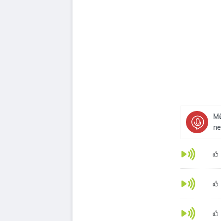
Mů
ne