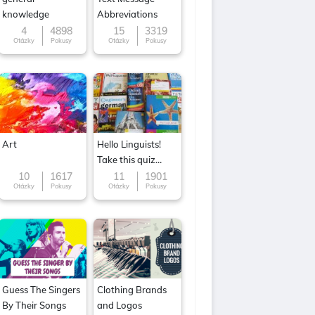
knowledge
Abbreviations
4
4898
15
3319
Otázky
Pokusy
Otázky
Pokusy
Art
Hello Linguists!
Take this quiz
now!
10
1617
11
1901
Otázky
Pokusy
Otázky
Pokusy
Guess The Singers
Clothing Brands
By Their Songs
and Logos