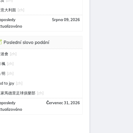
志贺
[zh]
厨意大利面
[zh]
aposledy
Srpna 09, 2026
ktualizováno
Poslední slovo podání
球迷會
[zh]
 楓
[zh]
 明
[zh]
sd to jpy
[zh]
皇家馬德里足球俱樂部
[zh]
aposledy
Červenec 31, 2026
ktualizováno