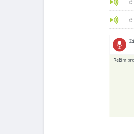
Zá
Režim pr