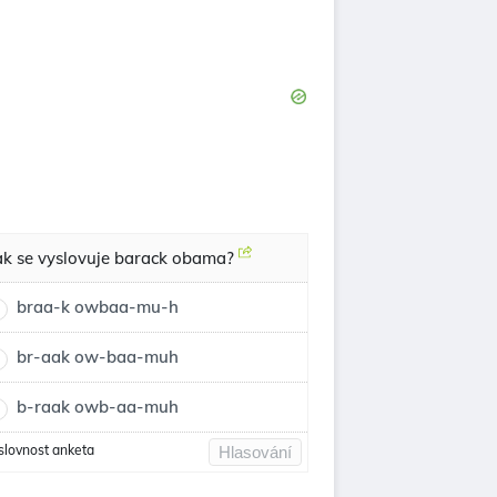
ak se vyslovuje barack obama?
braa-k owbaa-mu-h
br-aak ow-baa-muh
b-raak owb-aa-muh
slovnost anketa
Hlasování