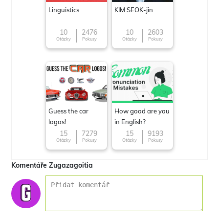
Linguistics
KIM SEOK-jin
10
2476
10
2603
Otázky
Pokusy
Otázky
Pokusy
Guess the car
How good are you
logos!
in English?
15
7279
15
9193
Otázky
Pokusy
Otázky
Pokusy
Komentáře Zugazagoitia