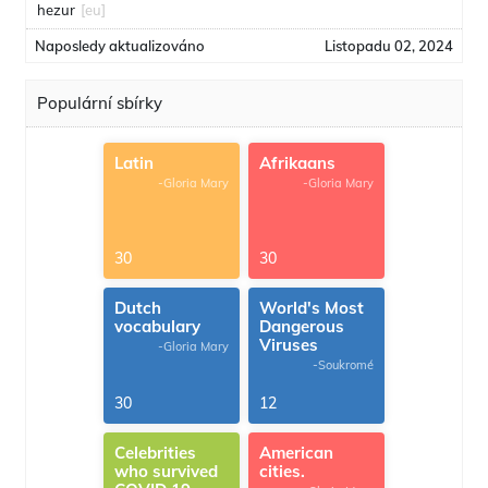
hezur
[eu]
Naposledy aktualizováno
Listopadu 02, 2024
Populární sbírky
Latin
Afrikaans
-Gloria Mary
-Gloria Mary
30
30
Dutch
World's Most
vocabulary
Dangerous
Viruses
-Gloria Mary
-Soukromé
30
12
Celebrities
American
who survived
cities.