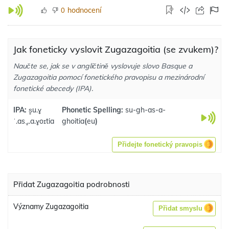
hodnocení
0
Jak foneticky vyslovit Zugazagoitia (se zvukem)?
Naučte se, jak se v angličtině vyslovuje slovo Basque a
Zugazagoitia pomocí fonetického pravopisu a mezinárodní
fonetické abecedy (IPA).
IPA:
s̻u.ɣ
Phonetic Spelling:
su-gh-as-a-
ˈ.as.̻..a.ɣoɪtia
ghoitia
(
eu
)
Přidejte fonetický pravopis
Přidat Zugazagoitia podrobnosti
Významy Zugazagoitia
Přidat smyslu