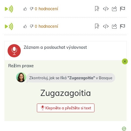
hodnocení
0
hodnocení
0
Záznam a poslouchat výslovnost
Režim praxe
Zkontroluj, jak se říká
Zugazagoitia
v
Basque
Zugazagoitia
Klepněte a přečtěte si text