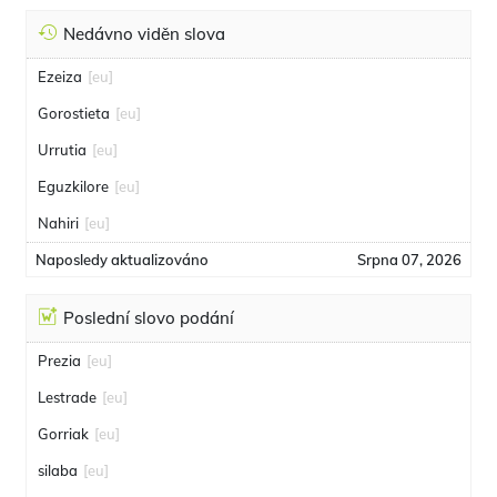
Nedávno viděn slova
Ezeiza
[eu]
Gorostieta
[eu]
Urrutia
[eu]
Eguzkilore
[eu]
Nahiri
[eu]
Naposledy aktualizováno
Srpna 07, 2026
Poslední slovo podání
Prezia
[eu]
Lestrade
[eu]
Gorriak
[eu]
silaba
[eu]