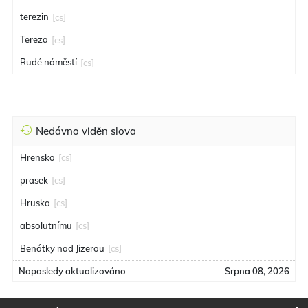
terezin
[cs]
Tereza
[cs]
Rudé náměstí
[cs]
Nedávno viděn slova
Hrensko
[cs]
prasek
[cs]
Hruska
[cs]
absolutnímu
[cs]
Benátky nad Jizerou
[cs]
Naposledy aktualizováno
Srpna 08, 2026