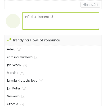
Hlasování
Trendy na HowToPronounce
Adela
[cs]
karolina muchova
[cs]
Jan Vesely
[cs]
Martina
[cs]
Jarmila Kratochvilova
[cs]
Jan Koller
[cs]
Noskova
[cs]
Czechia
[cs]